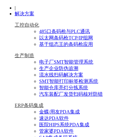
|
解决方案
工控自动化
485口条码枪与PLC通讯
以太网条码枪TCP/IP组网
基于组态王的条码枪应用
生产制造
电子厂SMT智能管理系统
生产企业防伪追溯
流水线扫码解决方案
SMT智能打印标签检测系统
智能仓库亮灯分拣系统
汽车装配厂发货扫码核对防错
ERP条码集成
金蝶/用友PDA集成
速达PDA软件
医院HIPS系统PDA集成
管家婆PDA软件