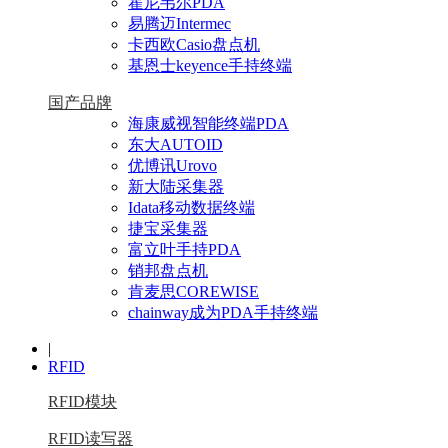
霍尼韦尔PDA
易腾迈Intermec
卡西欧Casio盘点机
基恩士keyence手持终端
国产品牌
海康威视智能终端PDA
东大AUTOID
优博讯Urovo
新大陆采集器
Idata移动数据终端
捷宝采集器
富立叶手持PDA
销邦盘点机
肯麦思COREWISE
chainway成为PDA手持终端
|
RFID
RFID模块
RFID读写器