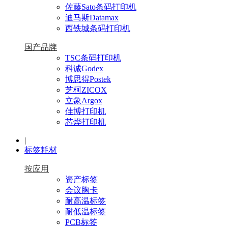
佐藤Sato条码打印机
迪马斯Datamax
西铁城条码打印机
国产品牌
TSC条码打印机
科诚Godex
博思得Postek
芝柯ZICOX
立象Argox
佳博打印机
芯烨打印机
|
标签耗材
按应用
资产标签
会议胸卡
耐高温标签
耐低温标签
PCB标签