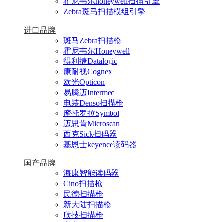
霍尼韦尔honeywell扫描引擎
Zebra斑马扫描模组引擎
进口品牌
斑马Zebra扫描枪
霍尼韦尔Honeywell
得利捷Datalogic
康耐视Cognex
欧光Opticon
易腾迈Intermec
电装Denso扫描枪
摩托罗拉Symbol
迈思肯Microscan
西克Sick扫码器
基恩士keyence读码器
国产品牌
海康智能读码器
Cino扫描枪
民德扫描枪
新大陆扫描枪
欣技扫描枪