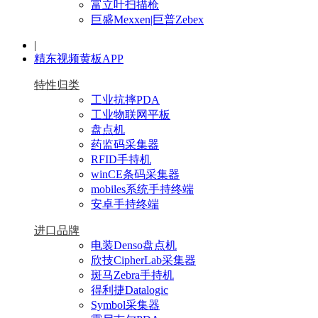
富立叶扫描枪
巨盛Mexxen|巨普Zebex
|
精东视频黄板APP
特性归类
工业抗摔PDA
工业物联网平板
盘点机
药监码采集器
RFID手持机
winCE条码采集器
mobiles系统手持终端
安卓手持终端
进口品牌
电装Denso盘点机
欣技CipherLab采集器
斑马Zebra手持机
得利捷Datalogic
Symbol采集器