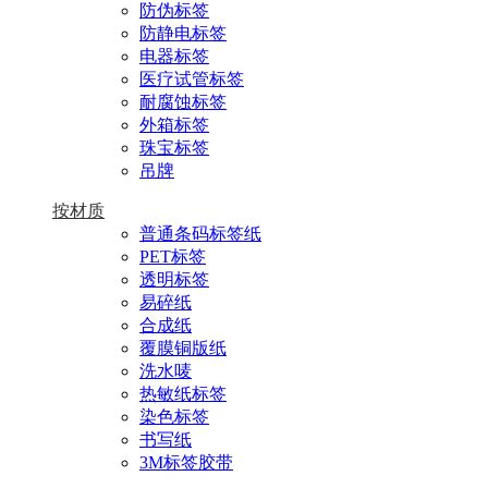
防伪标签
防静电标签
电器标签
医疗试管标签
耐腐蚀标签
外箱标签
珠宝标签
吊牌
按材质
普通条码标签纸
PET标签
透明标签
易碎纸
合成纸
覆膜铜版纸
洗水唛
热敏纸标签
染色标签
书写纸
3M标签胶带