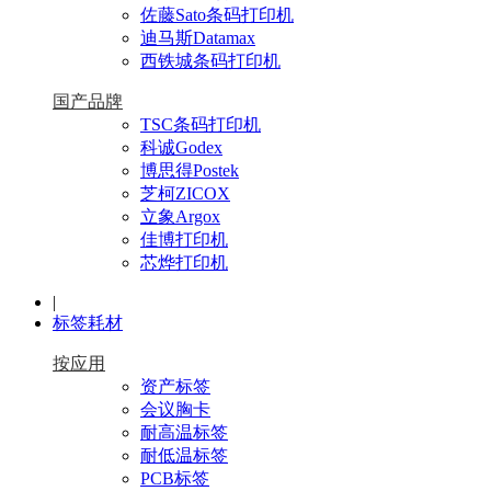
佐藤Sato条码打印机
迪马斯Datamax
西铁城条码打印机
国产品牌
TSC条码打印机
科诚Godex
博思得Postek
芝柯ZICOX
立象Argox
佳博打印机
芯烨打印机
|
标签耗材
按应用
资产标签
会议胸卡
耐高温标签
耐低温标签
PCB标签