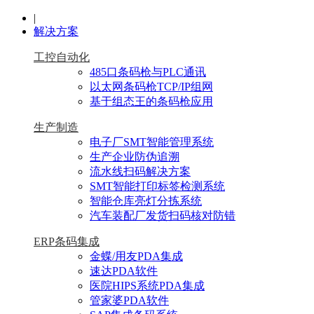
|
解决方案
工控自动化
485口条码枪与PLC通讯
以太网条码枪TCP/IP组网
基于组态王的条码枪应用
生产制造
电子厂SMT智能管理系统
生产企业防伪追溯
流水线扫码解决方案
SMT智能打印标签检测系统
智能仓库亮灯分拣系统
汽车装配厂发货扫码核对防错
ERP条码集成
金蝶/用友PDA集成
速达PDA软件
医院HIPS系统PDA集成
管家婆PDA软件