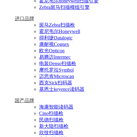
霍尼韦尔honeywell扫描引擎
Zebra斑马扫描模组引擎
进口品牌
斑马Zebra扫描枪
霍尼韦尔Honeywell
得利捷Datalogic
康耐视Cognex
欧光Opticon
易腾迈Intermec
电装Denso扫描枪
摩托罗拉Symbol
迈思肯Microscan
西克Sick扫码器
基恩士keyence读码器
国产品牌
海康智能读码器
Cino扫描枪
民德扫描枪
新大陆扫描枪
欣技扫描枪