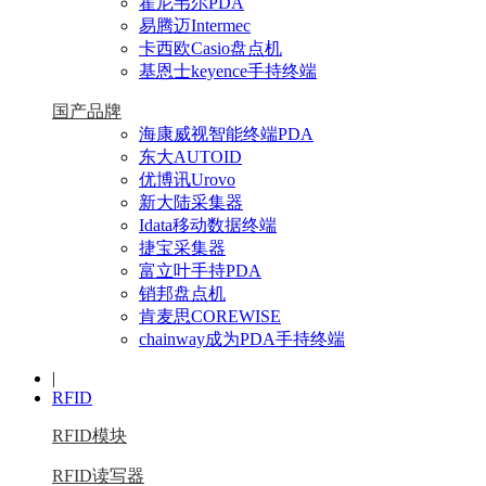
霍尼韦尔PDA
易腾迈Intermec
卡西欧Casio盘点机
基恩士keyence手持终端
国产品牌
海康威视智能终端PDA
东大AUTOID
优博讯Urovo
新大陆采集器
Idata移动数据终端
捷宝采集器
富立叶手持PDA
销邦盘点机
肯麦思COREWISE
chainway成为PDA手持终端
|
RFID
RFID模块
RFID读写器