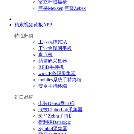
富立叶扫描枪
巨盛Mexxen|巨普Zebex
|
精东视频黄板APP
特性归类
工业抗摔PDA
工业物联网平板
盘点机
药监码采集器
RFID手持机
winCE条码采集器
mobiles系统手持终端
安卓手持终端
进口品牌
电装Denso盘点机
欣技CipherLab采集器
斑马Zebra手持机
得利捷Datalogic
Symbol采集器