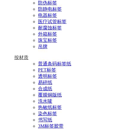
防伪标签
防静电标签
电器标签
医疗试管标签
耐腐蚀标签
外箱标签
珠宝标签
吊牌
按材质
普通条码标签纸
PET标签
透明标签
易碎纸
合成纸
覆膜铜版纸
洗水唛
热敏纸标签
染色标签
书写纸
3M标签胶带