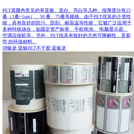
PET其颜色常见的有亚银、亚白、亮白等几种。按厚度分有25
番（1番=1um）、50 番、75番等规格。由于PET优良的介质性
能，具有良好的防污、防刮、耐高温等性能，它被广泛应用于
多种特殊场合，如固定资产标签、手机电池、 电脑显示器、
空调压缩机等。另外，PET纸具有较好的天然可降解性，是新
型 的环保材料。
消银龙,亚银PET不干胶,亚银龙