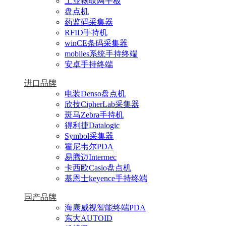
工业物联网平板
盘点机
药监码采集器
RFID手持机
winCE条码采集器
mobiles系统手持终端
安卓手持终端
进口品牌
电装Denso盘点机
欣技CipherLab采集器
斑马Zebra手持机
得利捷Datalogic
Symbol采集器
霍尼韦尔PDA
易腾迈Intermec
卡西欧Casio盘点机
基恩士keyence手持终端
国产品牌
海康威视智能终端PDA
东大AUTOID