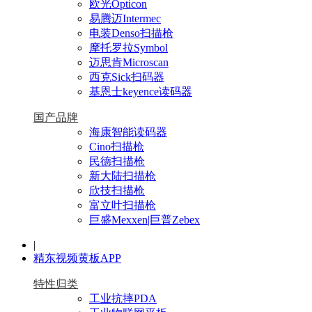
欧光Opticon
易腾迈Intermec
电装Denso扫描枪
摩托罗拉Symbol
迈思肯Microscan
西克Sick扫码器
基恩士keyence读码器
国产品牌
海康智能读码器
Cino扫描枪
民德扫描枪
新大陆扫描枪
欣技扫描枪
富立叶扫描枪
巨盛Mexxen|巨普Zebex
|
精东视频黄板APP
特性归类
工业抗摔PDA