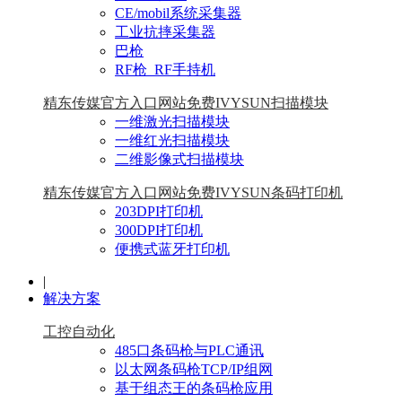
CE/mobil系统采集器
工业抗摔采集器
巴枪
RF枪_RF手持机
精东传媒官方入口网站免费IVYSUN扫描模块
一维激光扫描模块
一维红光扫描模块
二维影像式扫描模块
精东传媒官方入口网站免费IVYSUN条码打印机
203DPI打印机
300DPI打印机
便携式蓝牙打印机
|
解决方案
工控自动化
485口条码枪与PLC通讯
以太网条码枪TCP/IP组网
基于组态王的条码枪应用