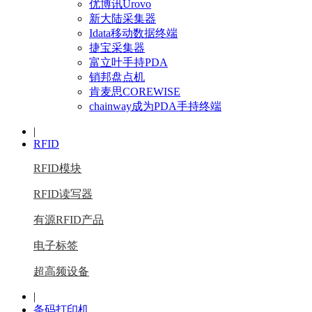
优博讯Urovo
新大陆采集器
Idata移动数据终端
捷宝采集器
富立叶手持PDA
销邦盘点机
肯麦思COREWISE
chainway成为PDA手持终端
|
RFID
RFID模块
RFID读写器
有源RFID产品
电子标签
超高频设备
|
条码打印机