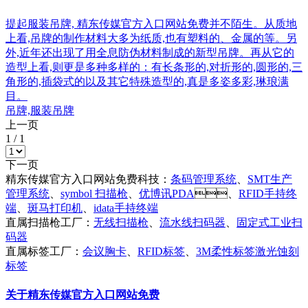
提起服装吊牌, 精东传媒官方入口网站免费并不陌生。从质地
上看,吊牌的制作材料大多为纸质,也有塑料的、金属的等。另
外,近年还出现了用全息防伪材料制成的新型吊牌。再从它的
造型上看,则更是多种多样的：有长条形的,对折形的,圆形的,三
角形的,插袋式的以及其它特殊造型的,真是多姿多彩,琳琅满
目。
吊牌,服装吊牌
上一页
1
/
1
下一页
精东传媒官方入口网站免费科技：
条码管理系统
、
SMT生产
管理系统
、
symbol 扫描枪
、
优博讯PDA
、
RFID手持终
端
、
斑马打印机
、
idata手持终端
直属扫描枪工厂：
无线扫描枪
、
流水线扫码器
、
固定式工业扫
码器
直属标签工厂：
会议胸卡
、
RFID标签
、
3M柔性标签激光蚀刻
标签
关于精东传媒官方入口网站免费