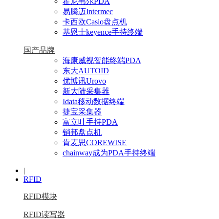
霍尼韦尔PDA
易腾迈Intermec
卡西欧Casio盘点机
基恩士keyence手持终端
国产品牌
海康威视智能终端PDA
东大AUTOID
优博讯Urovo
新大陆采集器
Idata移动数据终端
捷宝采集器
富立叶手持PDA
销邦盘点机
肯麦思COREWISE
chainway成为PDA手持终端
|
RFID
RFID模块
RFID读写器