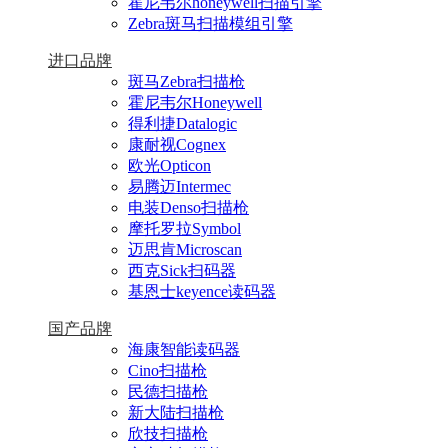
霍尼韦尔honeywell扫描引擎
Zebra斑马扫描模组引擎
进口品牌
斑马Zebra扫描枪
霍尼韦尔Honeywell
得利捷Datalogic
康耐视Cognex
欧光Opticon
易腾迈Intermec
电装Denso扫描枪
摩托罗拉Symbol
迈思肯Microscan
西克Sick扫码器
基恩士keyence读码器
国产品牌
海康智能读码器
Cino扫描枪
民德扫描枪
新大陆扫描枪
欣技扫描枪