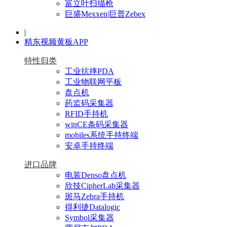
富立叶扫描枪
巨盛Mexxen|巨普Zebex
|
精东视频黄板APP
特性归类
工业抗摔PDA
工业物联网平板
盘点机
药监码采集器
RFID手持机
winCE条码采集器
mobiles系统手持终端
安卓手持终端
进口品牌
电装Denso盘点机
欣技CipherLab采集器
斑马Zebra手持机
得利捷Datalogic
Symbol采集器