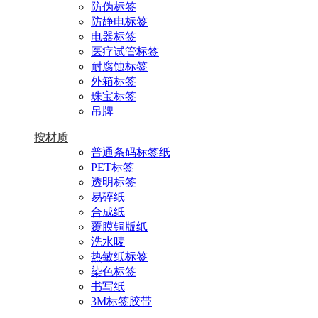
防伪标签
防静电标签
电器标签
医疗试管标签
耐腐蚀标签
外箱标签
珠宝标签
吊牌
按材质
普通条码标签纸
PET标签
透明标签
易碎纸
合成纸
覆膜铜版纸
洗水唛
热敏纸标签
染色标签
书写纸
3M标签胶带