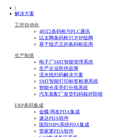
|
解决方案
工控自动化
485口条码枪与PLC通讯
以太网条码枪TCP/IP组网
基于组态王的条码枪应用
生产制造
电子厂SMT智能管理系统
生产企业防伪追溯
流水线扫码解决方案
SMT智能打印标签检测系统
智能仓库亮灯分拣系统
汽车装配厂发货扫码核对防错
ERP条码集成
金蝶/用友PDA集成
速达PDA软件
医院HIPS系统PDA集成
管家婆PDA软件