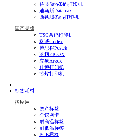
佐藤Sato条码打印机
迪马斯Datamax
西铁城条码打印机
国产品牌
TSC条码打印机
科诚Godex
博思得Postek
芝柯ZICOX
立象Argox
佳博打印机
芯烨打印机
|
标签耗材
按应用
资产标签
会议胸卡
耐高温标签
耐低温标签
PCB标签