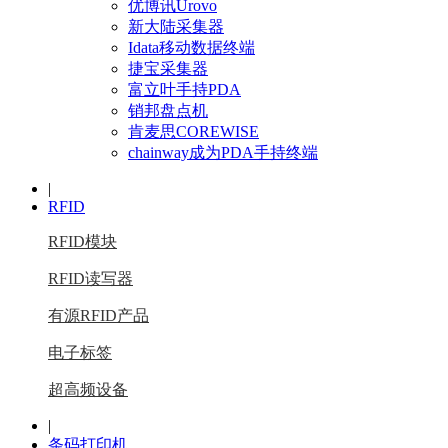
优博讯Urovo
新大陆采集器
Idata移动数据终端
捷宝采集器
富立叶手持PDA
销邦盘点机
肯麦思COREWISE
chainway成为PDA手持终端
|
RFID
RFID模块
RFID读写器
有源RFID产品
电子标签
超高频设备
|
条码打印机