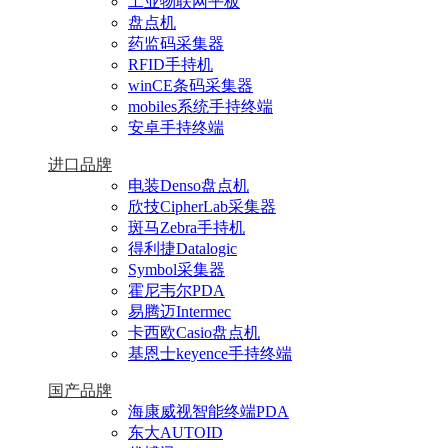
工业物联网平板
盘点机
药监码采集器
RFID手持机
winCE条码采集器
mobiles系统手持终端
安卓手持终端
进口品牌
电装Denso盘点机
欣技CipherLab采集器
斑马Zebra手持机
得利捷Datalogic
Symbol采集器
霍尼韦尔PDA
易腾迈Intermec
卡西欧Casio盘点机
基恩士keyence手持终端
国产品牌
海康威视智能终端PDA
东大AUTOID