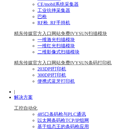
CE/mobil系统采集器
工业抗摔采集器
巴枪
RF枪_RF手持机
精东传媒官方入口网站免费IVYSUN扫描模块
一维激光扫描模块
一维红光扫描模块
二维影像式扫描模块
精东传媒官方入口网站免费IVYSUN条码打印机
203DPI打印机
300DPI打印机
便携式蓝牙打印机
|
解决方案
工控自动化
485口条码枪与PLC通讯
以太网条码枪TCP/IP组网
基于组态王的条码枪应用