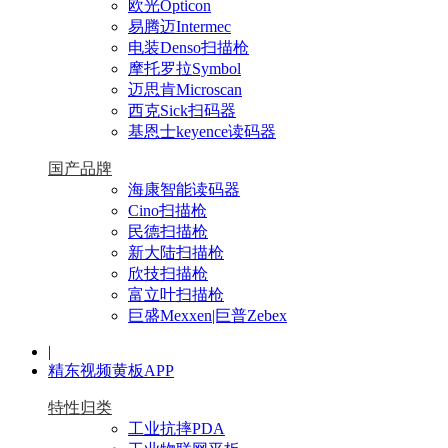
欧光Opticon
易腾迈Intermec
电装Denso扫描枪
摩托罗拉Symbol
迈思肯Microscan
西克Sick扫码器
基恩士keyence读码器
国产品牌
海康智能读码器
Cino扫描枪
民德扫描枪
新大陆扫描枪
欣技扫描枪
富立叶扫描枪
巨盛Mexxen|巨普Zebex
|
精东视频黄板APP
特性归类
工业抗摔PDA