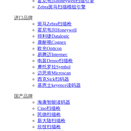
霍尼韦尔honeywell扫描引擎
Zebra斑马扫描模组引擎
进口品牌
斑马Zebra扫描枪
霍尼韦尔Honeywell
得利捷Datalogic
康耐视Cognex
欧光Opticon
易腾迈Intermec
电装Denso扫描枪
摩托罗拉Symbol
迈思肯Microscan
西克Sick扫码器
基恩士keyence读码器
国产品牌
海康智能读码器
Cino扫描枪
民德扫描枪
新大陆扫描枪
欣技扫描枪