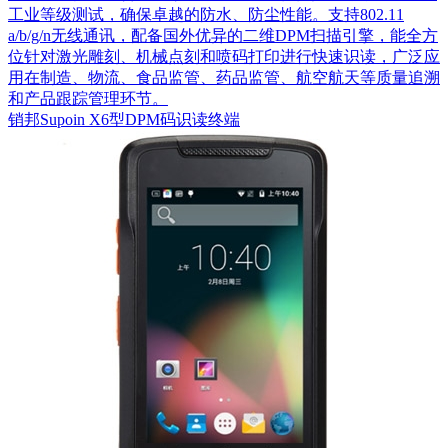
工业等级测试，确保卓越的防水、防尘性能。支持802.11
a/b/g/n无线通讯，配备国外优异的二维DPM扫描引擎，能全方
位针对激光雕刻、机械点刻和喷码打印进行快速识读，广泛应
用在制造、物流、食品监管、药品监管、航空航天等质量追溯
和产品跟踪管理环节。
销邦Supoin X6型DPM码识读终端