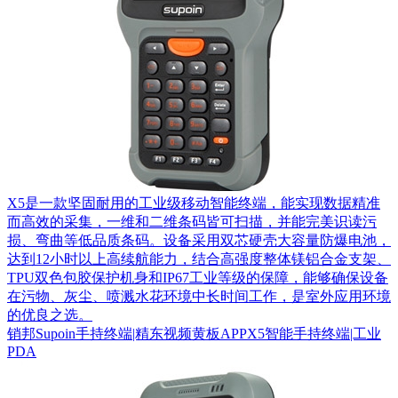
X5是一款坚固耐用的工业级移动智能终端，能实现数据精准
而高效的采集，一维和二维条码皆可扫描，并能完美识读污
损、弯曲等低品质条码。设备采用双芯硬壳大容量防爆电池，
达到12小时以上高续航能力，结合高强度整体镁铝合金支架、
TPU双色包胶保护机身和IP67工业等级的保障，能够确保设备
在污物、灰尘、喷溅水花环境中长时间工作，是室外应用环境
的优良之选。
销邦Supoin手持终端|精东视频黄板APPX5智能手持终端|工业
PDA