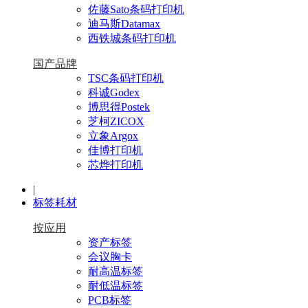
佐藤Sato条码打印机
迪马斯Datamax
西铁城条码打印机
国产品牌
TSC条码打印机
科诚Godex
博思得Postek
芝柯ZICOX
立象Argox
佳博打印机
芯烨打印机
|
标签耗材
按应用
资产标签
会议胸卡
耐高温标签
耐低温标签
PCB标签