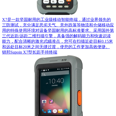
X7是一款坚固耐用的工业级移动智能终端，通过业界领先的
三防测试，充分满足恶劣天气、意外跌落等物流和仓储移动应
用的特殊使用环境对设备坚固耐用的高标准要求。采用国外第
三代近距/远距二维扫描引擎，具备强的解码能力和快速识读
能力，配合清晰的激光式瞄准点，您可在扫描近处目标0.15米
和远处目标20米之间无缝过渡，使您的工作更加高效便捷。
销邦Supoin X7型长距手持终端