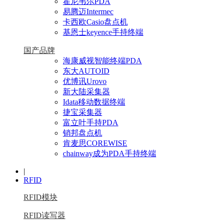
霍尼韦尔PDA
易腾迈Intermec
卡西欧Casio盘点机
基恩士keyence手持终端
国产品牌
海康威视智能终端PDA
东大AUTOID
优博讯Urovo
新大陆采集器
Idata移动数据终端
捷宝采集器
富立叶手持PDA
销邦盘点机
肯麦思COREWISE
chainway成为PDA手持终端
|
RFID
RFID模块
RFID读写器