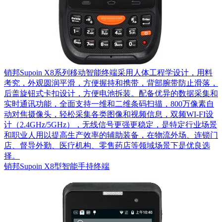
销邦Supoin X8系列移动智能终端采用人体工程学设计，用料
考究，外观圆润平滑，方便握持和携带，背部腕带防止滑落，
后盖旋钮式卡扣设计，方便电池拆装。配备优异的数据采集和
实时通讯功能，全面支持一维和二维条码扫描，800万像素自
动对焦摄像头，轻松采集各类图像和视频信息，双频WI-FI设
计（2.4GHz/5GHz），无线信号更强更稳定，是特定行业场景
和职业人用以提高生产效率的辅助装备，在物流外场、连锁门
店、督导外勤、医疗机构、零售药店等领域场景下是优良选
择。
销邦Supoin X8型智能手持终端