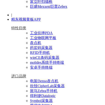
富立叶扫描枪
巨盛Mexxen|巨普Zebex
|
精东视频黄板APP
特性归类
工业抗摔PDA
工业物联网平板
盘点机
药监码采集器
RFID手持机
winCE条码采集器
mobiles系统手持终端
安卓手持终端
进口品牌
电装Denso盘点机
欣技CipherLab采集器
斑马Zebra手持机
得利捷Datalogic
Symbol采集器