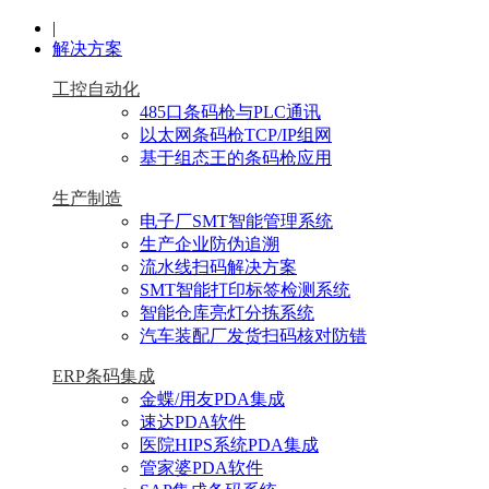
|
解决方案
工控自动化
485口条码枪与PLC通讯
以太网条码枪TCP/IP组网
基于组态王的条码枪应用
生产制造
电子厂SMT智能管理系统
生产企业防伪追溯
流水线扫码解决方案
SMT智能打印标签检测系统
智能仓库亮灯分拣系统
汽车装配厂发货扫码核对防错
ERP条码集成
金蝶/用友PDA集成
速达PDA软件
医院HIPS系统PDA集成
管家婆PDA软件