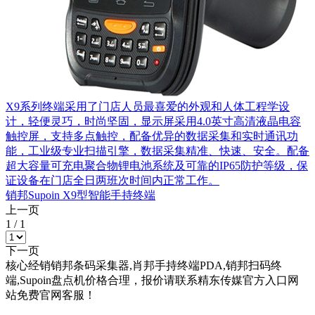
X9系列终端采用了门店人员最喜爱的外观和人体工程学设
计，轻便灵巧，时尚坚固，显示屏采用4.0英寸高清液晶电容
触控屏，支持多点触控，配备优异的数据采集和实时通讯功
能，工业级专业扫描引擎，数据采集精准、快速、安全。配备
超大容量可充电聚合物锂电池系统及可靠的IP65防护等级，保
证设备在门店全日两班次时间内正常工作。
销邦Supoin X9型智能手持终端
上一页
1
/
1
下一页
核心经销销邦条码采集器,肖邦手持终端PDA,销邦扫码终
端,Supoin盘点机价格合理，报价请联系精东传媒官方入口网
站免费官网客服！