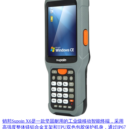
销邦Supoin X6是一款坚固耐用的工业级移动智能终端，采用
高强度整体镁铝合金支架和TPU双色包胶保护机身，通过IP67