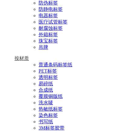
防伪标签
防静电标签
电器标签
医疗试管标签
耐腐蚀标签
外箱标签
珠宝标签
吊牌
按材质
普通条码标签纸
PET标签
透明标签
易碎纸
合成纸
覆膜铜版纸
洗水唛
热敏纸标签
染色标签
书写纸
3M标签胶带