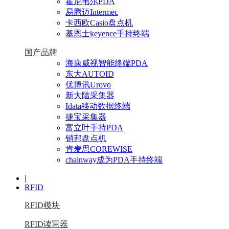
霍尼韦尔PDA
易腾迈Intermec
卡西欧Casio盘点机
基恩士keyence手持终端
国产品牌
海康威视智能终端PDA
东大AUTOID
优博讯Urovo
新大陆采集器
Idata移动数据终端
捷宝采集器
富立叶手持PDA
销邦盘点机
肯麦思COREWISE
chainway成为PDA手持终端
|
RFID
RFID模块
RFID读写器