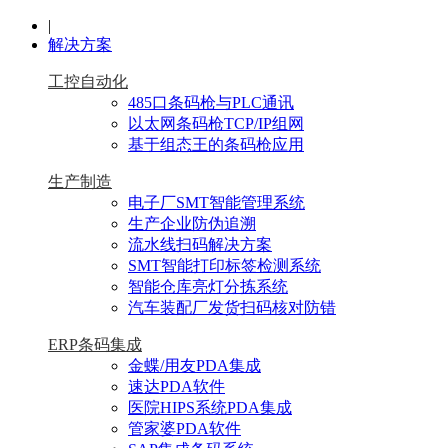
|
解决方案
工控自动化
485口条码枪与PLC通讯
以太网条码枪TCP/IP组网
基于组态王的条码枪应用
生产制造
电子厂SMT智能管理系统
生产企业防伪追溯
流水线扫码解决方案
SMT智能打印标签检测系统
智能仓库亮灯分拣系统
汽车装配厂发货扫码核对防错
ERP条码集成
金蝶/用友PDA集成
速达PDA软件
医院HIPS系统PDA集成
管家婆PDA软件