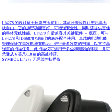
LI4278 的设计适于日常整天使用，其蓝牙兼容性让您尽享无
线自由。它的加密功能更好，可增强安全性，同时还提供更佳
的整体无线性能。LI4278 向后兼容其关键配件 － 底座，可与
LS4278 和 DS6878 扫描仪的底座配合使用。卓越的电池电能
管理保证在每次电池充电后可进行最多次数的扫描，以支持高
强度的扫描任务。此扫描仪可运用于多尘和潮湿的环境，并可
承受从 6 英尺/1.8 m 的高处摔落。
SYMBOL LI4278 无绳线性扫描仪