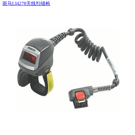
斑马LI4278无线扫描枪