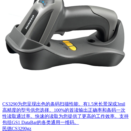
CS3290为您呈现出色的条码扫描性能。有1.5米长景深或3mil
高精度的型号供您选择。100%的首读输出正确率和条码一次
性读取通过率。快速的读取为您提供了更高的工作效率。支持
包括GS1 DataBar的各类通用一维码。
民德CS3290gz