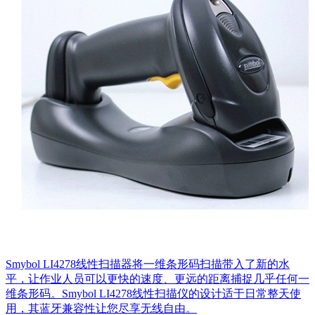
Smybol LI4278线性扫描器将一维条形码扫描带入了新的水
平，让作业人员可以更快的速度、更远的距离捕捉几乎任何一
维条形码。Smybol LI4278线性扫描仪的设计适于日常整天使
用，其蓝牙兼容性让您尽享无线自由。