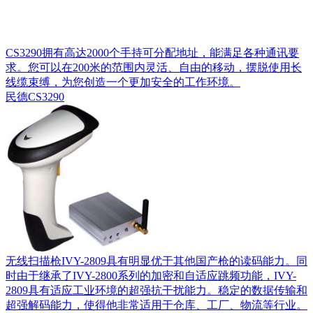
CS3290拥有高达2000个手持可分配地址，能满足各种通讯要
求。您可以在200米的范围内灵活、自由的移动，摆脱使用长
线缆束缚，为您创造一个更加安全的工作环境。
民德CS3290
无线扫描枪IVY-2809具有明显优于其他国产枪的读码能力。同
时由于继承了IVY-2800系列的加密和自适应跳频功能，IVY-
2809具有适应工业环境的超强抗干扰能力。稳定的数据传输和
超强解码能力，使得他非常适用于仓库、工厂、物流等行业。