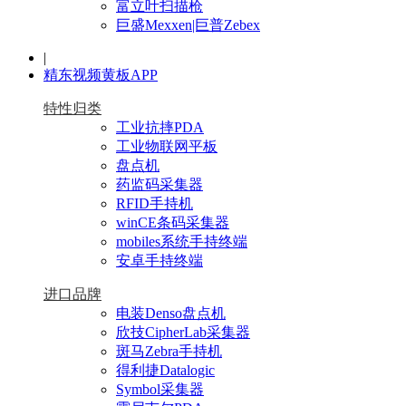
富立叶扫描枪
巨盛Mexxen|巨普Zebex
|
精东视频黄板APP
特性归类
工业抗摔PDA
工业物联网平板
盘点机
药监码采集器
RFID手持机
winCE条码采集器
mobiles系统手持终端
安卓手持终端
进口品牌
电装Denso盘点机
欣技CipherLab采集器
斑马Zebra手持机
得利捷Datalogic
Symbol采集器