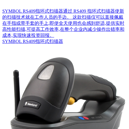
SYMBOL RS409指环式扫描器通过 RS409 指环式扫描器使新
的扫描技术就在工作人员的手边。 这款扫描仪可以直接佩戴
在手指或带手套的手上,即使全天使用也会感到舒适,提供实时
高性能扫描,可提高工作效率,在整个企业内减少操作出错率和
成本,实现快速投资回报。
SYMBOL RS409指环式扫描器