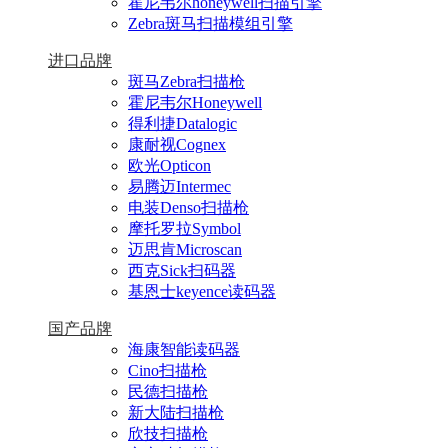
霍尼韦尔honeywell扫描引擎
Zebra斑马扫描模组引擎
进口品牌
斑马Zebra扫描枪
霍尼韦尔Honeywell
得利捷Datalogic
康耐视Cognex
欧光Opticon
易腾迈Intermec
电装Denso扫描枪
摩托罗拉Symbol
迈思肯Microscan
西克Sick扫码器
基恩士keyence读码器
国产品牌
海康智能读码器
Cino扫描枪
民德扫描枪
新大陆扫描枪
欣技扫描枪