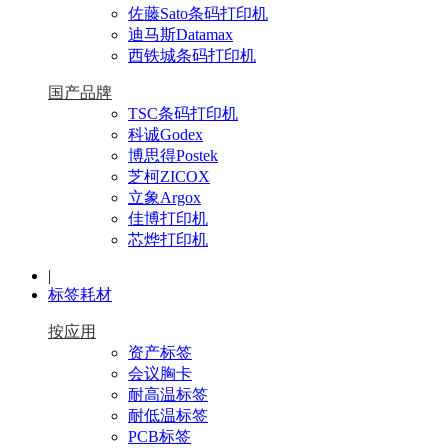
佐藤Sato条码打印机
迪马斯Datamax
西铁城条码打印机
国产品牌
TSC条码打印机
科诚Godex
博思得Postek
芝柯ZICOX
立象Argox
佳博打印机
芯烨打印机
|
标签耗材
按应用
资产标签
会议胸卡
耐高温标签
耐低温标签
PCB标签