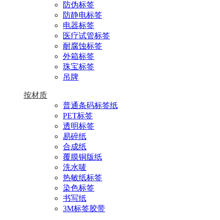
防伪标签
防静电标签
电器标签
医疗试管标签
耐腐蚀标签
外箱标签
珠宝标签
吊牌
按材质
普通条码标签纸
PET标签
透明标签
易碎纸
合成纸
覆膜铜版纸
洗水唛
热敏纸标签
染色标签
书写纸
3M标签胶带