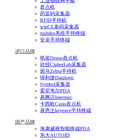
工业物联网平板
盘点机
药监码采集器
RFID手持机
winCE条码采集器
mobiles系统手持终端
安卓手持终端
进口品牌
电装Denso盘点机
欣技CipherLab采集器
斑马Zebra手持机
得利捷Datalogic
Symbol采集器
霍尼韦尔PDA
易腾迈Intermec
卡西欧Casio盘点机
基恩士keyence手持终端
国产品牌
海康威视智能终端PDA
东大AUTOID