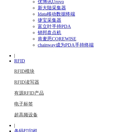
优博讯Urovo
新大陆采集器
Idata移动数据终端
捷宝采集器
富立叶手持PDA
销邦盘点机
肯麦思COREWISE
chainway成为PDA手持终端
|
RFID
RFID模块
RFID读写器
有源RFID产品
电子标签
超高频设备
|
条码打印机