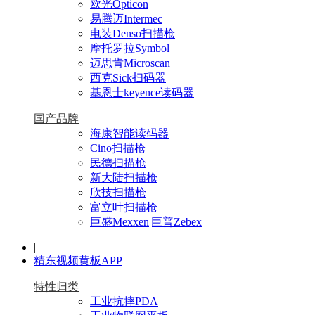
欧光Opticon
易腾迈Intermec
电装Denso扫描枪
摩托罗拉Symbol
迈思肯Microscan
西克Sick扫码器
基恩士keyence读码器
国产品牌
海康智能读码器
Cino扫描枪
民德扫描枪
新大陆扫描枪
欣技扫描枪
富立叶扫描枪
巨盛Mexxen|巨普Zebex
|
精东视频黄板APP
特性归类
工业抗摔PDA