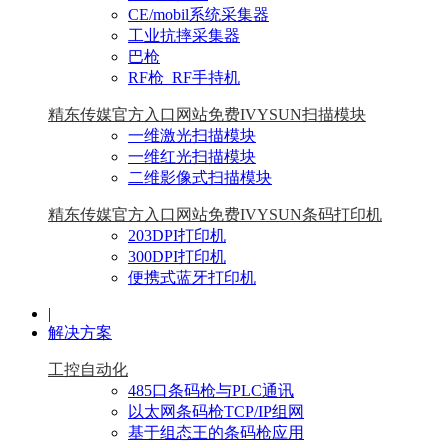
CE/mobil系统采集器
工业抗摔采集器
巴枪
RF枪_RF手持机
精东传媒官方入口网站免费IVYSUN扫描模块
一维激光扫描模块
一维红光扫描模块
二维影像式扫描模块
精东传媒官方入口网站免费IVYSUN条码打印机
203DPI打印机
300DPI打印机
便携式蓝牙打印机
|
解决方案
工控自动化
485口条码枪与PLC通讯
以太网条码枪TCP/IP组网
基于组态王的条码枪应用