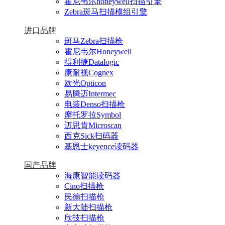
霍尼韦尔honeywell扫描引擎
Zebra斑马扫描模组引擎
进口品牌
斑马Zebra扫描枪
霍尼韦尔Honeywell
得利捷Datalogic
康耐视Cognex
欧光Opticon
易腾迈Intermec
电装Denso扫描枪
摩托罗拉Symbol
迈思肯Microscan
西克Sick扫码器
基恩士keyence读码器
国产品牌
海康智能读码器
Cino扫描枪
民德扫描枪
新大陆扫描枪
欣技扫描枪