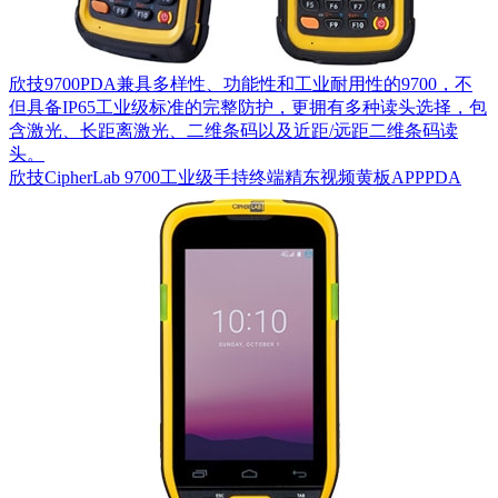
欣技9700PDA兼具多样性、功能性和工业耐用性的9700，不
但具备IP65工业级标准的完整防护，更拥有多种读头选择，包
含激光、长距离激光、二维条码以及近距/远距二维条码读
头。
欣技CipherLab 9700工业级手持终端精东视频黄板APPPDA