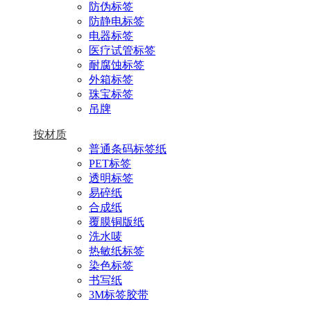
防伪标签
防静电标签
电器标签
医疗试管标签
耐腐蚀标签
外箱标签
珠宝标签
吊牌
按材质
普通条码标签纸
PET标签
透明标签
易碎纸
合成纸
覆膜铜版纸
洗水唛
热敏纸标签
染色标签
书写纸
3M标签胶带