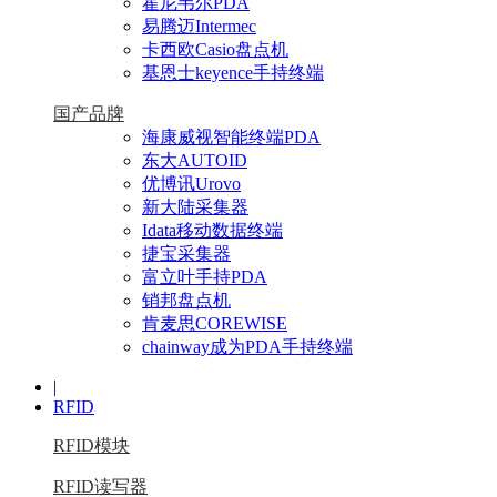
霍尼韦尔PDA
易腾迈Intermec
卡西欧Casio盘点机
基恩士keyence手持终端
国产品牌
海康威视智能终端PDA
东大AUTOID
优博讯Urovo
新大陆采集器
Idata移动数据终端
捷宝采集器
富立叶手持PDA
销邦盘点机
肯麦思COREWISE
chainway成为PDA手持终端
|
RFID
RFID模块
RFID读写器