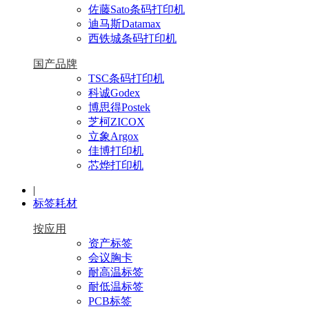
佐藤Sato条码打印机
迪马斯Datamax
西铁城条码打印机
国产品牌
TSC条码打印机
科诚Godex
博思得Postek
芝柯ZICOX
立象Argox
佳博打印机
芯烨打印机
|
标签耗材
按应用
资产标签
会议胸卡
耐高温标签
耐低温标签
PCB标签