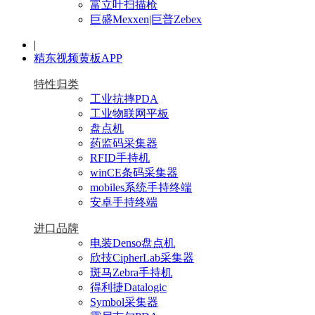
富立叶扫描枪
巨盛Mexxen|巨普Zebex
|
精东视频黄板APP
特性归类
工业抗摔PDA
工业物联网平板
盘点机
药监码采集器
RFID手持机
winCE条码采集器
mobiles系统手持终端
安卓手持终端
进口品牌
电装Denso盘点机
欣技CipherLab采集器
斑马Zebra手持机
得利捷Datalogic
Symbol采集器