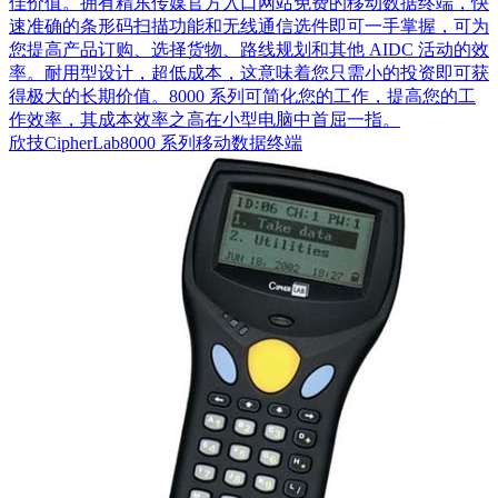
佳价值。拥有精东传媒官方入口网站免费的移动数据终端，快
速准确的条形码扫描功能和无线通信选件即可一手掌握，可为
您提高产品订购、选择货物、路线规划和其他 AIDC 活动的效
率。耐用型设计，超低成本，这意味着您只需小的投资即可获
得极大的长期价值。8000 系列可简化您的工作，提高您的工
作效率，其成本效率之高在小型电脑中首屈一指。
欣技CipherLab8000 系列移动数据终端