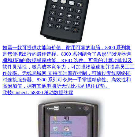
如需一款可提供功能与价值、耐用可靠的电脑，8300 系列将
是您便携出行的最佳选择。8300 系列结合了条形码阅读器选
项和精确的数据捕获功能、RFID 选件、可靠的计算功能以及
软件灵活性，极具成本竞争力，可加强物流速度并提高员工工
作效率。无线局域网 支持实时库存控制，可通过无线网络即
时连接服务器。8300 系列可令您一手掌握精确性、高效性和
高附加值，拥有其他电脑所无法比拟的绝佳优势。
欣技CipherLab8300 移动数据终端