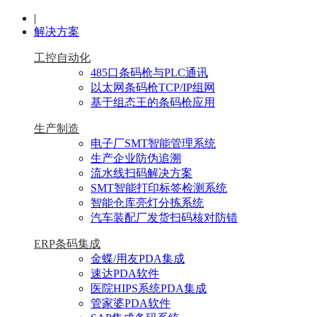
|
解决方案
工控自动化
485口条码枪与PLC通讯
以太网条码枪TCP/IP组网
基于组态王的条码枪应用
生产制造
电子厂SMT智能管理系统
生产企业防伪追溯
流水线扫码解决方案
SMT智能打印标签检测系统
智能仓库亮灯分拣系统
汽车装配厂发货扫码核对防错
ERP条码集成
金蝶/用友PDA集成
速达PDA软件
医院HIPS系统PDA集成
管家婆PDA软件