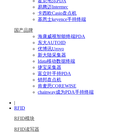
霍尼韦尔PDA
易腾迈Intermec
卡西欧Casio盘点机
基恩士keyence手持终端
国产品牌
海康威视智能终端PDA
东大AUTOID
优博讯Urovo
新大陆采集器
Idata移动数据终端
捷宝采集器
富立叶手持PDA
销邦盘点机
肯麦思COREWISE
chainway成为PDA手持终端
|
RFID
RFID模块
RFID读写器