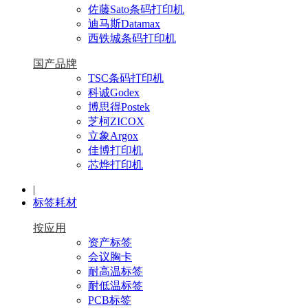
佐藤Sato条码打印机
迪马斯Datamax
西铁城条码打印机
国产品牌
TSC条码打印机
科诚Godex
博思得Postek
芝柯ZICOX
立象Argox
佳博打印机
芯烨打印机
|
标签耗材
按应用
资产标签
会议胸卡
耐高温标签
耐低温标签
PCB标签