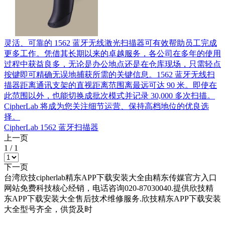
灵活、可靠的 1562 蓝牙无线激光扫描器可有效帮助员工完成
更多工作。凭借其长期以来的卓越服务，各公司在多年的使用
过程中获益良多，无论是办公地点还是在仓库现场，只需轻点
按键即可精确无误地捕获所需的关键信息。1562 蓝牙无线扫
描器距离通讯支架的直视距离范围离最远可达 90 米。即使在
此范围以外，也能切换成批次模式并记录 30,000 多次扫描。
CipherLab 将成为您关注细节运营、保持高档地位的优良选
择。
CipherLab 1562 蓝牙扫描器
上一页
1
/
1
下一页
台湾欣技cipherlab精东APP下载安装大全由精东传媒官方入口
网站免费科技核心经销，电话咨询020-87030040.提供欣技精
东APP下载安装大全售后技术维修服务.欣技精东APP下载安装
大全型号齐全，供货及时