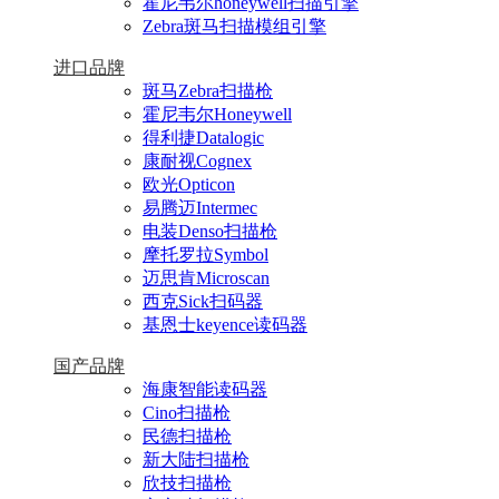
霍尼韦尔honeywell扫描引擎
Zebra斑马扫描模组引擎
进口品牌
斑马Zebra扫描枪
霍尼韦尔Honeywell
得利捷Datalogic
康耐视Cognex
欧光Opticon
易腾迈Intermec
电装Denso扫描枪
摩托罗拉Symbol
迈思肯Microscan
西克Sick扫码器
基恩士keyence读码器
国产品牌
海康智能读码器
Cino扫描枪
民德扫描枪
新大陆扫描枪
欣技扫描枪