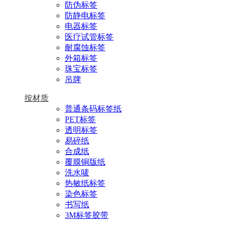
防伪标签
防静电标签
电器标签
医疗试管标签
耐腐蚀标签
外箱标签
珠宝标签
吊牌
按材质
普通条码标签纸
PET标签
透明标签
易碎纸
合成纸
覆膜铜版纸
洗水唛
热敏纸标签
染色标签
书写纸
3M标签胶带