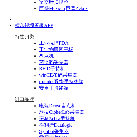
富立叶扫描枪
巨盛Mexxen|巨普Zebex
|
精东视频黄板APP
特性归类
工业抗摔PDA
工业物联网平板
盘点机
药监码采集器
RFID手持机
winCE条码采集器
mobiles系统手持终端
安卓手持终端
进口品牌
电装Denso盘点机
欣技CipherLab采集器
斑马Zebra手持机
得利捷Datalogic
Symbol采集器