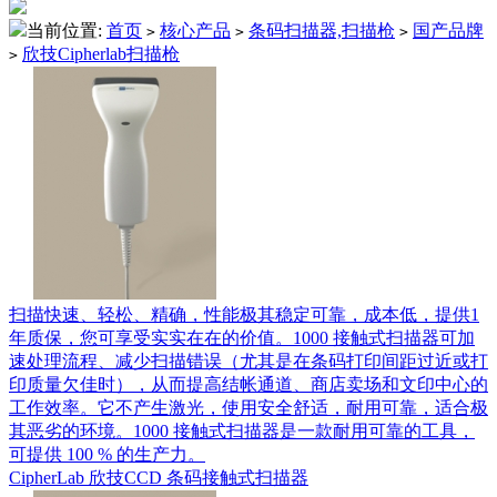
当前位置:
首页
核心产品
条码扫描器,扫描枪
国产品牌
>
>
>
欣技Cipherlab扫描枪
>
扫描快速、轻松、精确，性能极其稳定可靠，成本低，提供1
年质保，您可享受实实在在的价值。1000 接触式扫描器可加
速处理流程、减少扫描错误（尤其是在条码打印间距过近或打
印质量欠佳时），从而提高结帐通道、商店卖场和文印中心的
工作效率。它不产生激光，使用安全舒适，耐用可靠，适合极
其恶劣的环境。1000 接触式扫描器是一款耐用可靠的工具，
可提供 100 % 的生产力。
CipherLab 欣技CCD 条码接触式扫描器