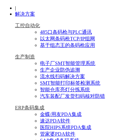
|
解决方案
工控自动化
485口条码枪与PLC通讯
以太网条码枪TCP/IP组网
基于组态王的条码枪应用
生产制造
电子厂SMT智能管理系统
生产企业防伪追溯
流水线扫码解决方案
SMT智能打印标签检测系统
智能仓库亮灯分拣系统
汽车装配厂发货扫码核对防错
ERP条码集成
金蝶/用友PDA集成
速达PDA软件
医院HIPS系统PDA集成
管家婆PDA软件