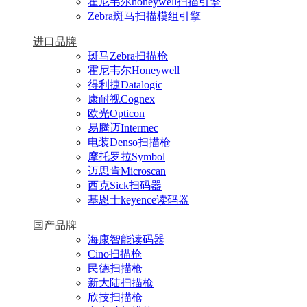
霍尼韦尔honeywell扫描引擎
Zebra斑马扫描模组引擎
进口品牌
斑马Zebra扫描枪
霍尼韦尔Honeywell
得利捷Datalogic
康耐视Cognex
欧光Opticon
易腾迈Intermec
电装Denso扫描枪
摩托罗拉Symbol
迈思肯Microscan
西克Sick扫码器
基恩士keyence读码器
国产品牌
海康智能读码器
Cino扫描枪
民德扫描枪
新大陆扫描枪
欣技扫描枪