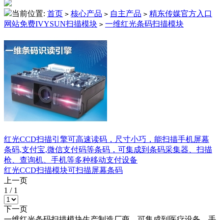
当前位置:
首页
核心产品
自主产品
精东传媒官方入口
>
>
>
网站免费IVYSUN扫描模块
一维红光条码扫描模块
>
红光CCD扫描引擎可高速读码，尺寸小巧，能扫描手机屏幕
条码,支付宝,微信支付码等条码，可集成到条码采集器、扫描
枪、查询机、手机等多种移动支付设备
红光CCD扫描模块可扫描屏幕条码
上一页
1
/
1
下一页
一维红光条码扫描模块生产制造厂商。可集成到医疗设备、手