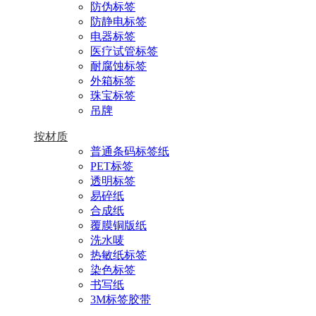
防伪标签
防静电标签
电器标签
医疗试管标签
耐腐蚀标签
外箱标签
珠宝标签
吊牌
按材质
普通条码标签纸
PET标签
透明标签
易碎纸
合成纸
覆膜铜版纸
洗水唛
热敏纸标签
染色标签
书写纸
3M标签胶带