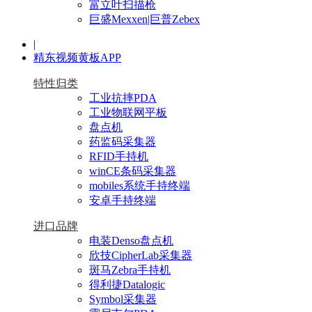
富立叶扫描枪
巨盛Mexxen|巨普Zebex
|
精东视频黄板APP
特性归类
工业抗摔PDA
工业物联网平板
盘点机
药监码采集器
RFID手持机
winCE条码采集器
mobiles系统手持终端
安卓手持终端
进口品牌
电装Denso盘点机
欣技CipherLab采集器
斑马Zebra手持机
得利捷Datalogic
Symbol采集器