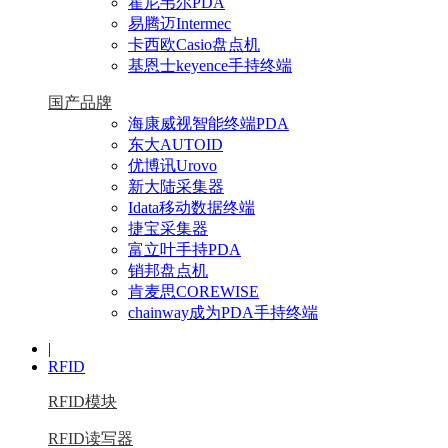
霍尼韦尔PDA
易腾迈Intermec
卡西欧Casio盘点机
基恩士keyence手持终端
国产品牌
海康威视智能终端PDA
东大AUTOID
优博讯Urovo
新大陆采集器
Idata移动数据终端
捷宝采集器
富立叶手持PDA
销邦盘点机
肯麦思COREWISE
chainway成为PDA手持终端
|
RFID
RFID模块
RFID读写器