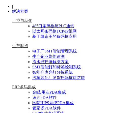
|
解决方案
工控自动化
485口条码枪与PLC通讯
以太网条码枪TCP/IP组网
基于组态王的条码枪应用
生产制造
电子厂SMT智能管理系统
生产企业防伪追溯
流水线扫码解决方案
SMT智能打印标签检测系统
智能仓库亮灯分拣系统
汽车装配厂发货扫码核对防错
ERP条码集成
金蝶/用友PDA集成
速达PDA软件
医院HIPS系统PDA集成
管家婆PDA软件