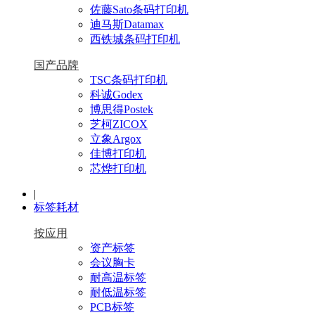
佐藤Sato条码打印机
迪马斯Datamax
西铁城条码打印机
国产品牌
TSC条码打印机
科诚Godex
博思得Postek
芝柯ZICOX
立象Argox
佳博打印机
芯烨打印机
|
标签耗材
按应用
资产标签
会议胸卡
耐高温标签
耐低温标签
PCB标签