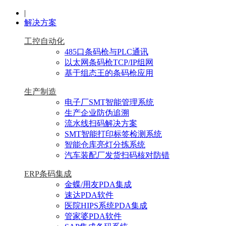
|
解决方案
工控自动化
485口条码枪与PLC通讯
以太网条码枪TCP/IP组网
基于组态王的条码枪应用
生产制造
电子厂SMT智能管理系统
生产企业防伪追溯
流水线扫码解决方案
SMT智能打印标签检测系统
智能仓库亮灯分拣系统
汽车装配厂发货扫码核对防错
ERP条码集成
金蝶/用友PDA集成
速达PDA软件
医院HIPS系统PDA集成
管家婆PDA软件