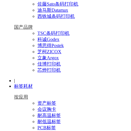
佐藤Sato条码打印机
迪马斯Datamax
西铁城条码打印机
国产品牌
TSC条码打印机
科诚Godex
博思得Postek
芝柯ZICOX
立象Argox
佳博打印机
芯烨打印机
|
标签耗材
按应用
资产标签
会议胸卡
耐高温标签
耐低温标签
PCB标签