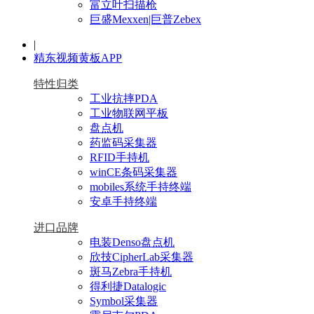
富立叶扫描枪
巨盛Mexxen|巨普Zebex
|
精东视频黄板APP
特性归类
工业抗摔PDA
工业物联网平板
盘点机
药监码采集器
RFID手持机
winCE条码采集器
mobiles系统手持终端
安卓手持终端
进口品牌
电装Denso盘点机
欣技CipherLab采集器
斑马Zebra手持机
得利捷Datalogic
Symbol采集器