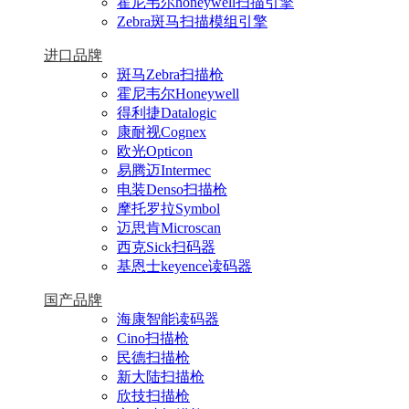
霍尼韦尔honeywell扫描引擎
Zebra斑马扫描模组引擎
进口品牌
斑马Zebra扫描枪
霍尼韦尔Honeywell
得利捷Datalogic
康耐视Cognex
欧光Opticon
易腾迈Intermec
电装Denso扫描枪
摩托罗拉Symbol
迈思肯Microscan
西克Sick扫码器
基恩士keyence读码器
国产品牌
海康智能读码器
Cino扫描枪
民德扫描枪
新大陆扫描枪
欣技扫描枪