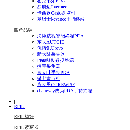
霍尼韦尔PDA
易腾迈Intermec
卡西欧Casio盘点机
基恩士keyence手持终端
国产品牌
海康威视智能终端PDA
东大AUTOID
优博讯Urovo
新大陆采集器
Idata移动数据终端
捷宝采集器
富立叶手持PDA
销邦盘点机
肯麦思COREWISE
chainway成为PDA手持终端
|
RFID
RFID模块
RFID读写器