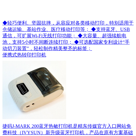
◆轻巧便利、坚固抗摔，从容应对各类移动打印，特别适用于
仓储运输、基站作业、医疗移动打印等； ◆支持蓝牙、USB
通信，可扩展Wi-Fi无线打印功能； ◆大容量、超强续航电
池，支持5小时不间断连续打印； ◆可选配国家专利设计“手
动切刀装置”，轻松制作精美整齐的标签；
便携式热转印打印机
捷码J-MARK 200蓝牙热敏打印机是精东传媒官方入口网站免
费科技（IVYSUN）新升级蓝牙打印机，产品在原有方案基础