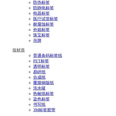
防伪标签
防静电标签
电器标签
医疗试管标签
耐腐蚀标签
外箱标签
珠宝标签
吊牌
按材质
普通条码标签纸
PET标签
透明标签
易碎纸
合成纸
覆膜铜版纸
洗水唛
热敏纸标签
染色标签
书写纸
3M标签胶带