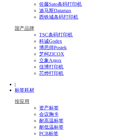
佐藤Sato条码打印机
迪马斯Datamax
西铁城条码打印机
国产品牌
TSC条码打印机
科诚Godex
博思得Postek
芝柯ZICOX
立象Argox
佳博打印机
芯烨打印机
|
标签耗材
按应用
资产标签
会议胸卡
耐高温标签
耐低温标签
PCB标签