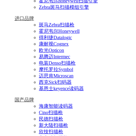
霍尼韦尔honeywell扫描引擎
Zebra斑马扫描模组引擎
进口品牌
斑马Zebra扫描枪
霍尼韦尔Honeywell
得利捷Datalogic
康耐视Cognex
欧光Opticon
易腾迈Intermec
电装Denso扫描枪
摩托罗拉Symbol
迈思肯Microscan
西克Sick扫码器
基恩士keyence读码器
国产品牌
海康智能读码器
Cino扫描枪
民德扫描枪
新大陆扫描枪
欣技扫描枪