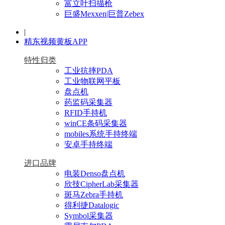
富立叶扫描枪
巨盛Mexxen|巨普Zebex
|
精东视频黄板APP
特性归类
工业抗摔PDA
工业物联网平板
盘点机
药监码采集器
RFID手持机
winCE条码采集器
mobiles系统手持终端
安卓手持终端
进口品牌
电装Denso盘点机
欣技CipherLab采集器
斑马Zebra手持机
得利捷Datalogic
Symbol采集器