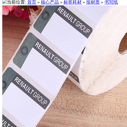
当前位置:
首页
核心产品
标签耗材
按材质
书写纸
>
>
>
>