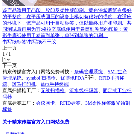
该产品适用于凸印、胶印及柔性版印刷。黄色涂塑底纸有很好
的平整度，在平压或圆压的设备上模切有很好的强度，在适应
的环境下，该产品可用于自动标签，但以最终用户和印刷厂共
同测试后再用为宜;格拉辛底纸使用于卷筒到卷筒的印刷；黄
彩牛底纸使用于卷筒到单张，单张到单张的印刷。
书写纸标签\书写纸不干胶
上一页
1
/
1
下一页
精东传媒官方入口网站免费科技：
条码管理系统
、
SMT生产
管理系统
、
symbol 扫描枪
、
优博讯PDA
、
RFID手持终
端
、
斑马打印机
、
idata手持终端
直属扫描枪工厂：
无线扫描枪
、
流水线扫码器
、
固定式工业扫
码器
直属标签工厂：
会议胸卡
、
RFID标签
、
3M柔性标签激光蚀刻
标签
关于精东传媒官方入口网站免费