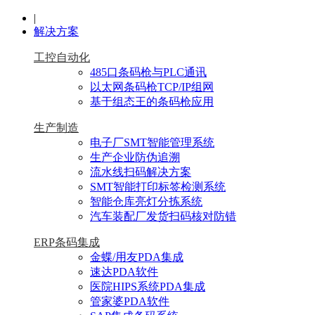
|
解决方案
工控自动化
485口条码枪与PLC通讯
以太网条码枪TCP/IP组网
基于组态王的条码枪应用
生产制造
电子厂SMT智能管理系统
生产企业防伪追溯
流水线扫码解决方案
SMT智能打印标签检测系统
智能仓库亮灯分拣系统
汽车装配厂发货扫码核对防错
ERP条码集成
金蝶/用友PDA集成
速达PDA软件
医院HIPS系统PDA集成
管家婆PDA软件