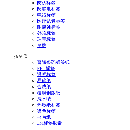
防伪标签
防静电标签
电器标签
医疗试管标签
耐腐蚀标签
外箱标签
珠宝标签
吊牌
按材质
普通条码标签纸
PET标签
透明标签
易碎纸
合成纸
覆膜铜版纸
洗水唛
热敏纸标签
染色标签
书写纸
3M标签胶带