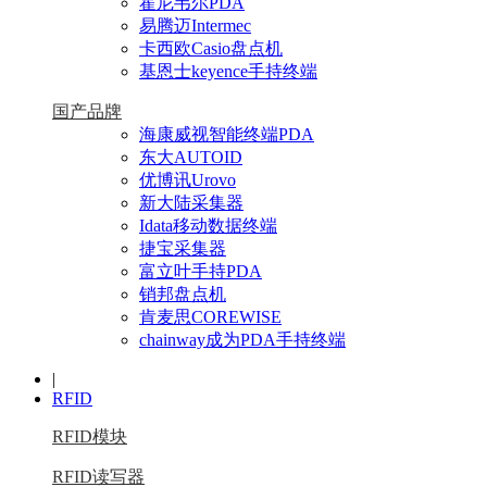
霍尼韦尔PDA
易腾迈Intermec
卡西欧Casio盘点机
基恩士keyence手持终端
国产品牌
海康威视智能终端PDA
东大AUTOID
优博讯Urovo
新大陆采集器
Idata移动数据终端
捷宝采集器
富立叶手持PDA
销邦盘点机
肯麦思COREWISE
chainway成为PDA手持终端
|
RFID
RFID模块
RFID读写器