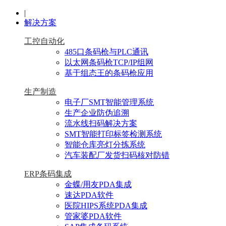
|
解决方案
工控自动化
485口条码枪与PLC通讯
以太网条码枪TCP/IP组网
基于组态王的条码枪应用
生产制造
电子厂SMT智能管理系统
生产企业防伪追溯
流水线扫码解决方案
SMT智能打印标签检测系统
智能仓库亮灯分拣系统
汽车装配厂发货扫码核对防错
ERP条码集成
金蝶/用友PDA集成
速达PDA软件
医院HIPS系统PDA集成
管家婆PDA软件