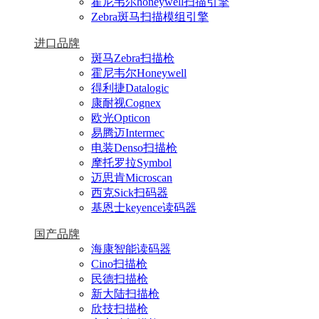
霍尼韦尔honeywell扫描引擎
Zebra斑马扫描模组引擎
进口品牌
斑马Zebra扫描枪
霍尼韦尔Honeywell
得利捷Datalogic
康耐视Cognex
欧光Opticon
易腾迈Intermec
电装Denso扫描枪
摩托罗拉Symbol
迈思肯Microscan
西克Sick扫码器
基恩士keyence读码器
国产品牌
海康智能读码器
Cino扫描枪
民德扫描枪
新大陆扫描枪
欣技扫描枪