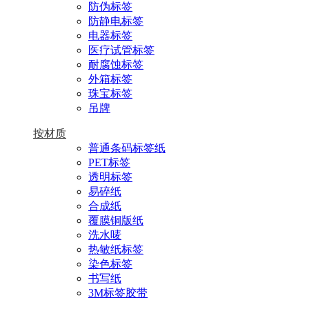
防伪标签
防静电标签
电器标签
医疗试管标签
耐腐蚀标签
外箱标签
珠宝标签
吊牌
按材质
普通条码标签纸
PET标签
透明标签
易碎纸
合成纸
覆膜铜版纸
洗水唛
热敏纸标签
染色标签
书写纸
3M标签胶带