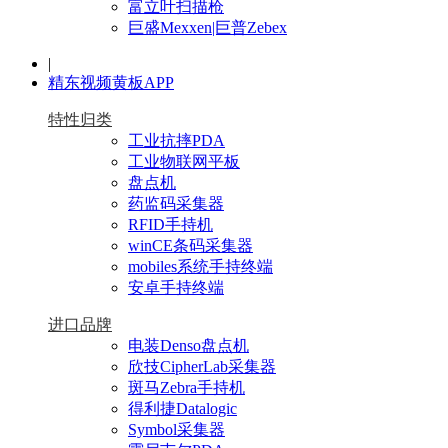
富立叶扫描枪
巨盛Mexxen|巨普Zebex
|
精东视频黄板APP
特性归类
工业抗摔PDA
工业物联网平板
盘点机
药监码采集器
RFID手持机
winCE条码采集器
mobiles系统手持终端
安卓手持终端
进口品牌
电装Denso盘点机
欣技CipherLab采集器
斑马Zebra手持机
得利捷Datalogic
Symbol采集器