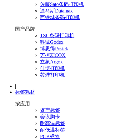
佐藤Sato条码打印机
迪马斯Datamax
西铁城条码打印机
国产品牌
TSC条码打印机
科诚Godex
博思得Postek
芝柯ZICOX
立象Argox
佳博打印机
芯烨打印机
|
标签耗材
按应用
资产标签
会议胸卡
耐高温标签
耐低温标签
PCB标签