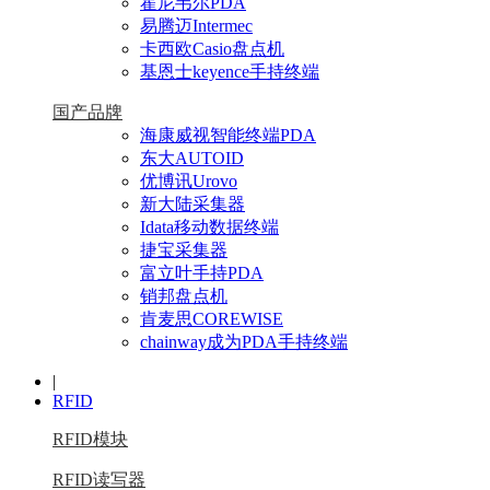
霍尼韦尔PDA
易腾迈Intermec
卡西欧Casio盘点机
基恩士keyence手持终端
国产品牌
海康威视智能终端PDA
东大AUTOID
优博讯Urovo
新大陆采集器
Idata移动数据终端
捷宝采集器
富立叶手持PDA
销邦盘点机
肯麦思COREWISE
chainway成为PDA手持终端
|
RFID
RFID模块
RFID读写器