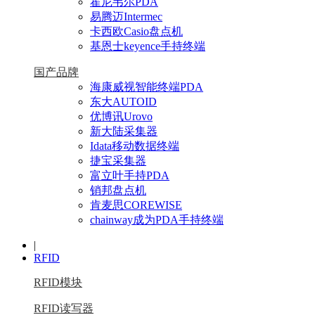
霍尼韦尔PDA
易腾迈Intermec
卡西欧Casio盘点机
基恩士keyence手持终端
国产品牌
海康威视智能终端PDA
东大AUTOID
优博讯Urovo
新大陆采集器
Idata移动数据终端
捷宝采集器
富立叶手持PDA
销邦盘点机
肯麦思COREWISE
chainway成为PDA手持终端
|
RFID
RFID模块
RFID读写器