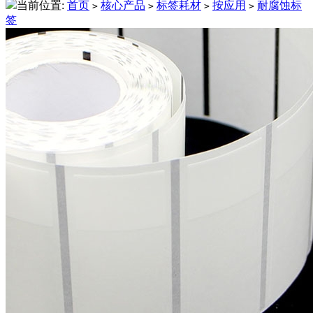
当前位置:
首页
核心产品
标签耗材
按应用
耐腐蚀标
>
>
>
>
签