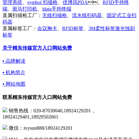
管理系统
、
symbol 扫描枪
、
优博讯PDA
、
RFID手持终
端
、
斑马打印机
、
idata手持终端
直属扫描枪工厂：
无线扫描枪
、
流水线扫码器
、
固定式工业扫
码器
直属标签工厂：
会议胸卡
、
RFID标签
、
3M柔性标签激光蚀刻
标签
关于精东传媒官方入口网站免费
▪ 品牌解读
▪ 机构简介
▪ 网站地图
联系精东传媒官方入口网站免费
销售热线：020-87030040,18924129201，
18924129401,18929502661
微信：ivysun888/18924129201