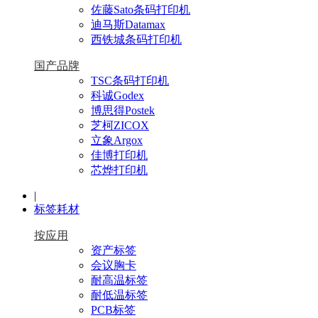
佐藤Sato条码打印机
迪马斯Datamax
西铁城条码打印机
国产品牌
TSC条码打印机
科诚Godex
博思得Postek
芝柯ZICOX
立象Argox
佳博打印机
芯烨打印机
|
标签耗材
按应用
资产标签
会议胸卡
耐高温标签
耐低温标签
PCB标签