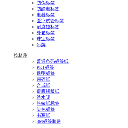
防伪标签
防静电标签
电器标签
医疗试管标签
耐腐蚀标签
外箱标签
珠宝标签
吊牌
按材质
普通条码标签纸
PET标签
透明标签
易碎纸
合成纸
覆膜铜版纸
洗水唛
热敏纸标签
染色标签
书写纸
3M标签胶带