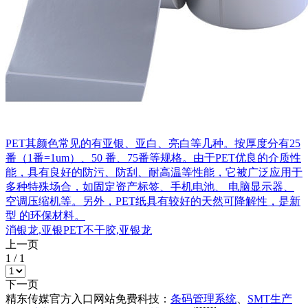
PET其颜色常见的有亚银、亚白、亮白等几种。按厚度分有25
番（1番=1um）、50 番、75番等规格。由于PET优良的介质性
能，具有良好的防污、防刮、耐高温等性能，它被广泛应用于
多种特殊场合，如固定资产标签、手机电池、 电脑显示器、
空调压缩机等。另外，PET纸具有较好的天然可降解性，是新
型 的环保材料。
消银龙,亚银PET不干胶,亚银龙
上一页
1
/
1
下一页
精东传媒官方入口网站免费科技：
条码管理系统
、
SMT生产