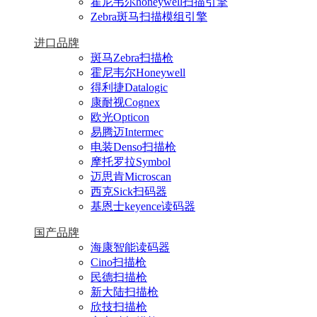
霍尼韦尔honeywell扫描引擎
Zebra斑马扫描模组引擎
进口品牌
斑马Zebra扫描枪
霍尼韦尔Honeywell
得利捷Datalogic
康耐视Cognex
欧光Opticon
易腾迈Intermec
电装Denso扫描枪
摩托罗拉Symbol
迈思肯Microscan
西克Sick扫码器
基恩士keyence读码器
国产品牌
海康智能读码器
Cino扫描枪
民德扫描枪
新大陆扫描枪
欣技扫描枪