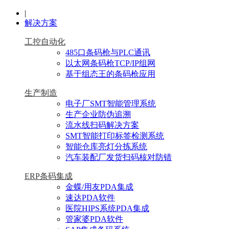
|
解决方案
工控自动化
485口条码枪与PLC通讯
以太网条码枪TCP/IP组网
基于组态王的条码枪应用
生产制造
电子厂SMT智能管理系统
生产企业防伪追溯
流水线扫码解决方案
SMT智能打印标签检测系统
智能仓库亮灯分拣系统
汽车装配厂发货扫码核对防错
ERP条码集成
金蝶/用友PDA集成
速达PDA软件
医院HIPS系统PDA集成
管家婆PDA软件