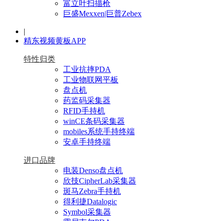
富立叶扫描枪
巨盛Mexxen|巨普Zebex
|
精东视频黄板APP
特性归类
工业抗摔PDA
工业物联网平板
盘点机
药监码采集器
RFID手持机
winCE条码采集器
mobiles系统手持终端
安卓手持终端
进口品牌
电装Denso盘点机
欣技CipherLab采集器
斑马Zebra手持机
得利捷Datalogic
Symbol采集器