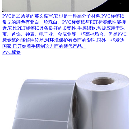
PVC是乙烯基的英文缩写,它也是一种高分子材料,PVC标签纸
常见的颜色有亚白、珍珠白。PVC标签纸与PET标签纸性能接
近,它比PET标签纸具备良好的柔韧性,手感绵软,常被应用于珠
宝、首饰、钟表、电子业、金属业等一些高档场合。但是PVC
标签纸的降解性较差,对环境保护有负面的影响,国外一些发达
国家 已开始着手研制这方面的替代产品。
PVC标签