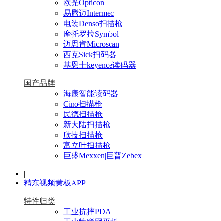
欧光Opticon
易腾迈Intermec
电装Denso扫描枪
摩托罗拉Symbol
迈思肯Microscan
西克Sick扫码器
基恩士keyence读码器
国产品牌
海康智能读码器
Cino扫描枪
民德扫描枪
新大陆扫描枪
欣技扫描枪
富立叶扫描枪
巨盛Mexxen|巨普Zebex
|
精东视频黄板APP
特性归类
工业抗摔PDA