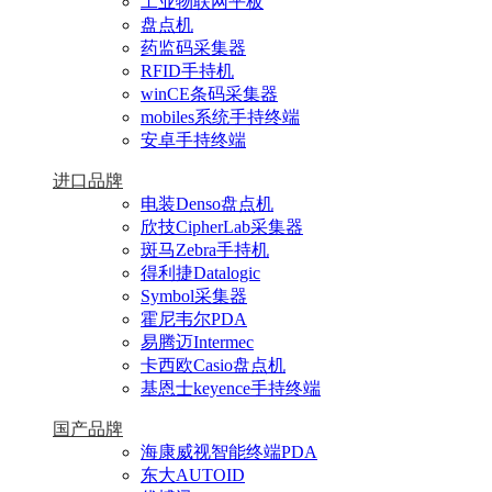
工业物联网平板
盘点机
药监码采集器
RFID手持机
winCE条码采集器
mobiles系统手持终端
安卓手持终端
进口品牌
电装Denso盘点机
欣技CipherLab采集器
斑马Zebra手持机
得利捷Datalogic
Symbol采集器
霍尼韦尔PDA
易腾迈Intermec
卡西欧Casio盘点机
基恩士keyence手持终端
国产品牌
海康威视智能终端PDA
东大AUTOID