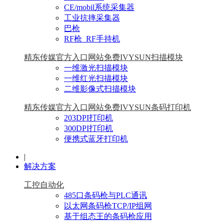
CE/mobil系统采集器
工业抗摔采集器
巴枪
RF枪_RF手持机
精东传媒官方入口网站免费IVYSUN扫描模块
一维激光扫描模块
一维红光扫描模块
二维影像式扫描模块
精东传媒官方入口网站免费IVYSUN条码打印机
203DPI打印机
300DPI打印机
便携式蓝牙打印机
|
解决方案
工控自动化
485口条码枪与PLC通讯
以太网条码枪TCP/IP组网
基于组态王的条码枪应用