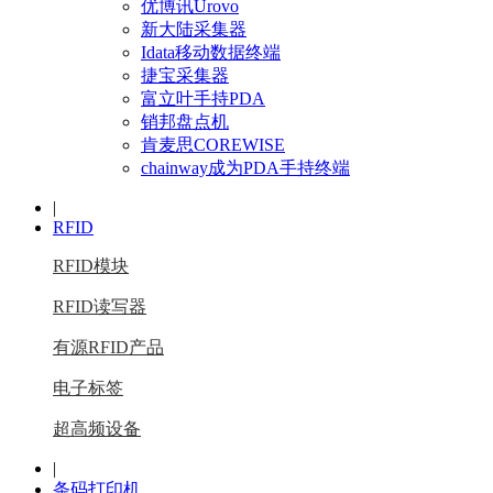
优博讯Urovo
新大陆采集器
Idata移动数据终端
捷宝采集器
富立叶手持PDA
销邦盘点机
肯麦思COREWISE
chainway成为PDA手持终端
|
RFID
RFID模块
RFID读写器
有源RFID产品
电子标签
超高频设备
|
条码打印机