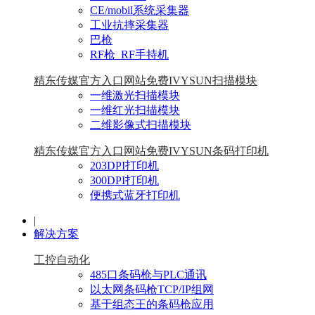
CE/mobil系统采集器
工业抗摔采集器
巴枪
RF枪_RF手持机
精东传媒官方入口网站免费IVYSUN扫描模块
一维激光扫描模块
一维红光扫描模块
二维影像式扫描模块
精东传媒官方入口网站免费IVYSUN条码打印机
203DPI打印机
300DPI打印机
便携式蓝牙打印机
|
解决方案
工控自动化
485口条码枪与PLC通讯
以太网条码枪TCP/IP组网
基于组态王的条码枪应用