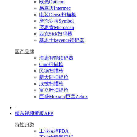
欧光Opticon
易腾迈Intermec
电装Denso扫描枪
摩托罗拉Symbol
迈思肯Microscan
西克Sick扫码器
基恩士keyence读码器
国产品牌
海康智能读码器
Cino扫描枪
民德扫描枪
新大陆扫描枪
欣技扫描枪
富立叶扫描枪
巨盛Mexxen|巨普Zebex
|
精东视频黄板APP
特性归类
工业抗摔PDA