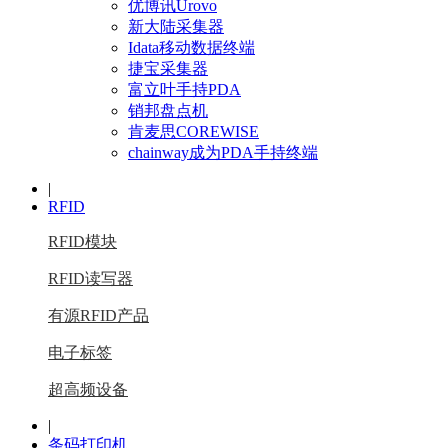
优博讯Urovo
新大陆采集器
Idata移动数据终端
捷宝采集器
富立叶手持PDA
销邦盘点机
肯麦思COREWISE
chainway成为PDA手持终端
|
RFID
RFID模块
RFID读写器
有源RFID产品
电子标签
超高频设备
|
条码打印机