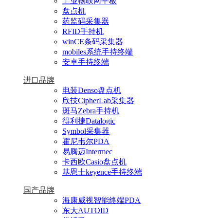
工业物联网平板
盘点机
药监码采集器
RFID手持机
winCE条码采集器
mobiles系统手持终端
安卓手持终端
进口品牌
电装Denso盘点机
欣技CipherLab采集器
斑马Zebra手持机
得利捷Datalogic
Symbol采集器
霍尼韦尔PDA
易腾迈Intermec
卡西欧Casio盘点机
基恩士keyence手持终端
国产品牌
海康威视智能终端PDA
东大AUTOID