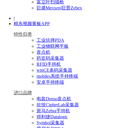
富立叶扫描枪
巨盛Mexxen|巨普Zebex
|
精东视频黄板APP
特性归类
工业抗摔PDA
工业物联网平板
盘点机
药监码采集器
RFID手持机
winCE条码采集器
mobiles系统手持终端
安卓手持终端
进口品牌
电装Denso盘点机
欣技CipherLab采集器
斑马Zebra手持机
得利捷Datalogic
Symbol采集器