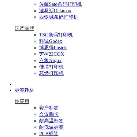
佐藤Sato条码打印机
迪马斯Datamax
西铁城条码打印机
国产品牌
TSC条码打印机
科诚Godex
博思得Postek
芝柯ZICOX
立象Argox
佳博打印机
芯烨打印机
|
标签耗材
按应用
资产标签
会议胸卡
耐高温标签
耐低温标签
PCB标签