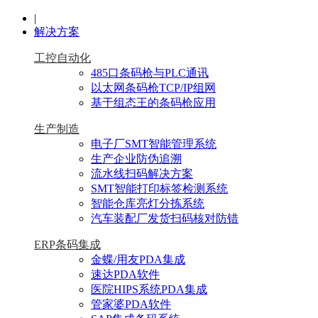
|
解决方案
工控自动化
485口条码枪与PLC通讯
以太网条码枪TCP/IP组网
基于组态王的条码枪应用
生产制造
电子厂SMT智能管理系统
生产企业防伪追溯
流水线扫码解决方案
SMT智能打印标签检测系统
智能仓库亮灯分拣系统
汽车装配厂发货扫码核对防错
ERP条码集成
金蝶/用友PDA集成
速达PDA软件
医院HIPS系统PDA集成
管家婆PDA软件