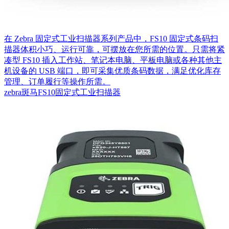
在 Zebra 固定式工业扫描器系列产品中，FS10 固定式条码扫
描器体积小巧、运行可靠，可摆放在您所需的位置。只需将紧
凑型 FS10 插入工作站、笔记本电脑、平板电脑或各种其他主
机设备的 USB 端口，即可采集优质条码数据，满足优化库存
管理、订单履行等操作所需。
zebra斑马FS10固定式工业扫描器