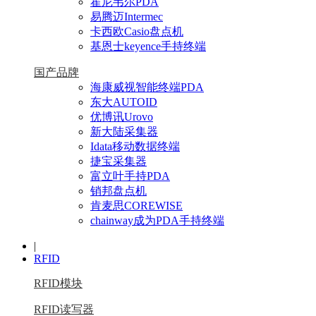
霍尼韦尔PDA
易腾迈Intermec
卡西欧Casio盘点机
基恩士keyence手持终端
国产品牌
海康威视智能终端PDA
东大AUTOID
优博讯Urovo
新大陆采集器
Idata移动数据终端
捷宝采集器
富立叶手持PDA
销邦盘点机
肯麦思COREWISE
chainway成为PDA手持终端
|
RFID
RFID模块
RFID读写器