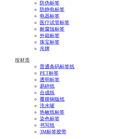
防伪标签
防静电标签
电器标签
医疗试管标签
耐腐蚀标签
外箱标签
珠宝标签
吊牌
按材质
普通条码标签纸
PET标签
透明标签
易碎纸
合成纸
覆膜铜版纸
洗水唛
热敏纸标签
染色标签
书写纸
3M标签胶带