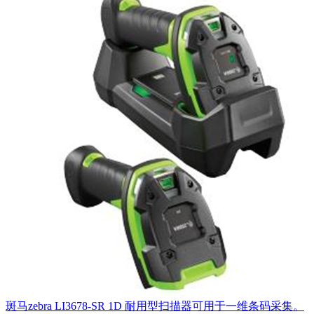
斑马zebra LI3678-SR 1D 耐用型扫描器可用于一维条码采集。