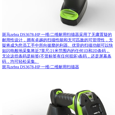
斑马zebra DS3678-HP 一维/二维耐用扫描器采用了无庸置疑的
耐用性设计，拥有卓越的扫描性能和无可匹敌的可管理性，无
疑将成为您员工手中所向披靡的利器。优异的扫描功能可以快
如闪电般地采集将近7英尺/21米范围内的任何1D和2D条码，
无论这些条码是标签(不管标签有任何损坏)条码，还是屏幕条
码，均可轻松采集。
斑马zebra DS3678-HP 一维/二维耐用扫描器