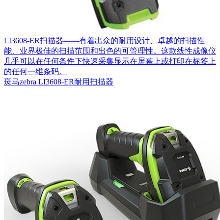
LI3608-ER扫描器——有着出众的耐用设计、卓越的扫描性
能、业界极佳的扫描范围和出色的可管理性。这款线性成像仪
几乎可以在任何条件下快速采集显示在屏幕上或打印在标签上
的任何一维条码。
斑马zebra LI3608-ER耐用扫描器