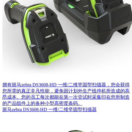
拥有斑马zebra DS3608-HD 一维/二维坚固型扫描器，您会获得
您所需的真正非凡性能，避免因计划外生产线停机所造成的高
昂成本。您的员工每次都能在第一次尝试时采集印在您所制造
的产品组件上的各种小型高密度条码。
斑马zebra DS3608-HD 一维/二维坚固型扫描器