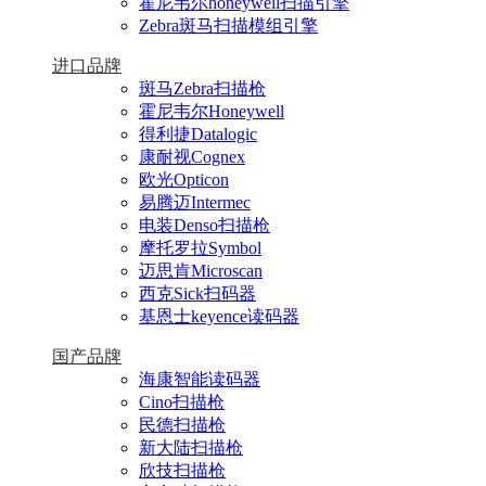
霍尼韦尔honeywell扫描引擎
Zebra斑马扫描模组引擎
进口品牌
斑马Zebra扫描枪
霍尼韦尔Honeywell
得利捷Datalogic
康耐视Cognex
欧光Opticon
易腾迈Intermec
电装Denso扫描枪
摩托罗拉Symbol
迈思肯Microscan
西克Sick扫码器
基恩士keyence读码器
国产品牌
海康智能读码器
Cino扫描枪
民德扫描枪
新大陆扫描枪
欣技扫描枪