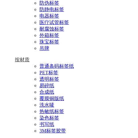
防伪标签
防静电标签
电器标签
医疗试管标签
耐腐蚀标签
外箱标签
珠宝标签
吊牌
按材质
普通条码标签纸
PET标签
透明标签
易碎纸
合成纸
覆膜铜版纸
洗水唛
热敏纸标签
染色标签
书写纸
3M标签胶带