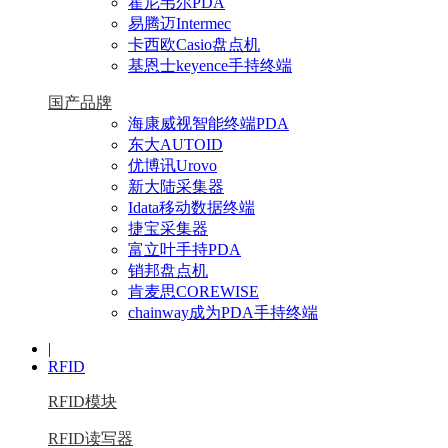
霍尼韦尔PDA
易腾迈Intermec
卡西欧Casio盘点机
基恩士keyence手持终端
国产品牌
海康威视智能终端PDA
东大AUTOID
优博讯Urovo
新大陆采集器
Idata移动数据终端
捷宝采集器
富立叶手持PDA
销邦盘点机
肯麦思COREWISE
chainway成为PDA手持终端
|
RFID
RFID模块
RFID读写器