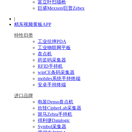
富立叶扫描枪
巨盛Mexxen|巨普Zebex
|
精东视频黄板APP
特性归类
工业抗摔PDA
工业物联网平板
盘点机
药监码采集器
RFID手持机
winCE条码采集器
mobiles系统手持终端
安卓手持终端
进口品牌
电装Denso盘点机
欣技CipherLab采集器
斑马Zebra手持机
得利捷Datalogic
Symbol采集器