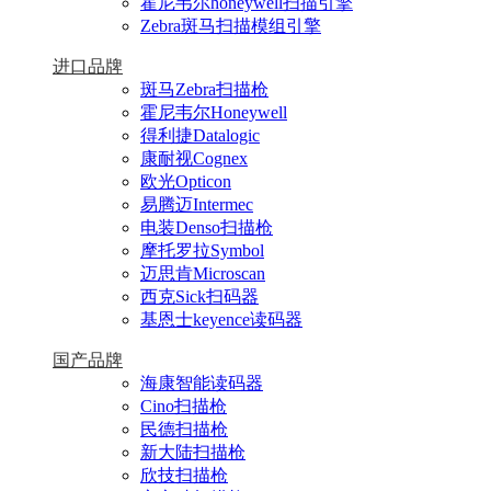
霍尼韦尔honeywell扫描引擎
Zebra斑马扫描模组引擎
进口品牌
斑马Zebra扫描枪
霍尼韦尔Honeywell
得利捷Datalogic
康耐视Cognex
欧光Opticon
易腾迈Intermec
电装Denso扫描枪
摩托罗拉Symbol
迈思肯Microscan
西克Sick扫码器
基恩士keyence读码器
国产品牌
海康智能读码器
Cino扫描枪
民德扫描枪
新大陆扫描枪
欣技扫描枪