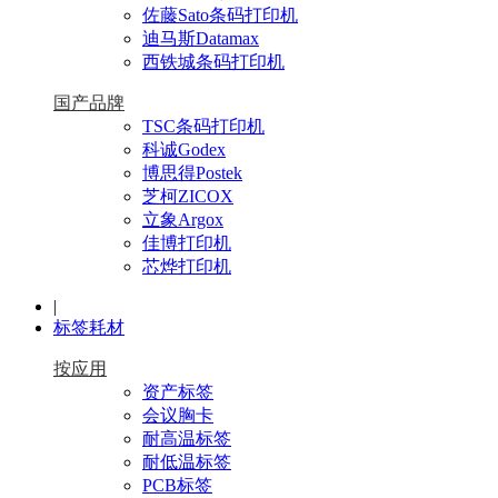
佐藤Sato条码打印机
迪马斯Datamax
西铁城条码打印机
国产品牌
TSC条码打印机
科诚Godex
博思得Postek
芝柯ZICOX
立象Argox
佳博打印机
芯烨打印机
|
标签耗材
按应用
资产标签
会议胸卡
耐高温标签
耐低温标签
PCB标签