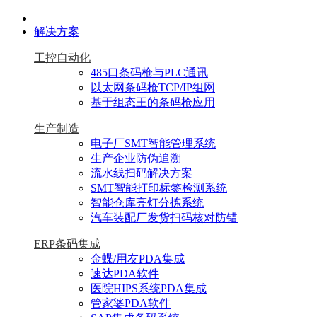
|
解决方案
工控自动化
485口条码枪与PLC通讯
以太网条码枪TCP/IP组网
基于组态王的条码枪应用
生产制造
电子厂SMT智能管理系统
生产企业防伪追溯
流水线扫码解决方案
SMT智能打印标签检测系统
智能仓库亮灯分拣系统
汽车装配厂发货扫码核对防错
ERP条码集成
金蝶/用友PDA集成
速达PDA软件
医院HIPS系统PDA集成
管家婆PDA软件