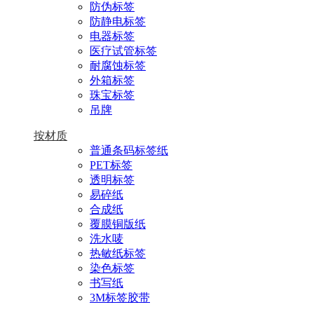
防伪标签
防静电标签
电器标签
医疗试管标签
耐腐蚀标签
外箱标签
珠宝标签
吊牌
按材质
普通条码标签纸
PET标签
透明标签
易碎纸
合成纸
覆膜铜版纸
洗水唛
热敏纸标签
染色标签
书写纸
3M标签胶带