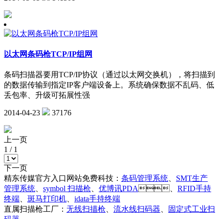
以太网条码枪TCP/IP组网
条码扫描器要用TCP/IP协议（通过以太网交换机），将扫描到
的数据传输到指定IP客户端设备上。系统确保数据不乱码、低
丢包率、升级可拓展性强
2014-04-23
37176
上一页
1
/
1
下一页
精东传媒官方入口网站免费科技：
条码管理系统
、
SMT生产
管理系统
、
symbol 扫描枪
、
优博讯PDA
、
RFID手持
终端
、
斑马打印机
、
idata手持终端
直属扫描枪工厂：
无线扫描枪
、
流水线扫码器
、
固定式工业扫