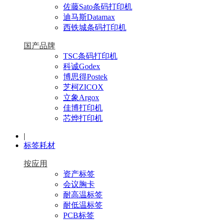
佐藤Sato条码打印机
迪马斯Datamax
西铁城条码打印机
国产品牌
TSC条码打印机
科诚Godex
博思得Postek
芝柯ZICOX
立象Argox
佳博打印机
芯烨打印机
|
标签耗材
按应用
资产标签
会议胸卡
耐高温标签
耐低温标签
PCB标签