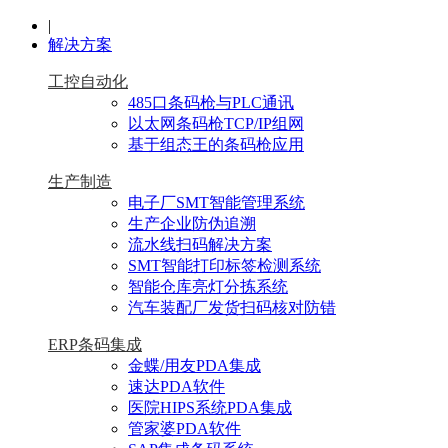
|
解决方案
工控自动化
485口条码枪与PLC通讯
以太网条码枪TCP/IP组网
基于组态王的条码枪应用
生产制造
电子厂SMT智能管理系统
生产企业防伪追溯
流水线扫码解决方案
SMT智能打印标签检测系统
智能仓库亮灯分拣系统
汽车装配厂发货扫码核对防错
ERP条码集成
金蝶/用友PDA集成
速达PDA软件
医院HIPS系统PDA集成
管家婆PDA软件