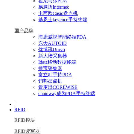
霍尼韦尔PDA
易腾迈Intermec
卡西欧Casio盘点机
基恩士keyence手持终端
国产品牌
海康威视智能终端PDA
东大AUTOID
优博讯Urovo
新大陆采集器
Idata移动数据终端
捷宝采集器
富立叶手持PDA
销邦盘点机
肯麦思COREWISE
chainway成为PDA手持终端
|
RFID
RFID模块
RFID读写器