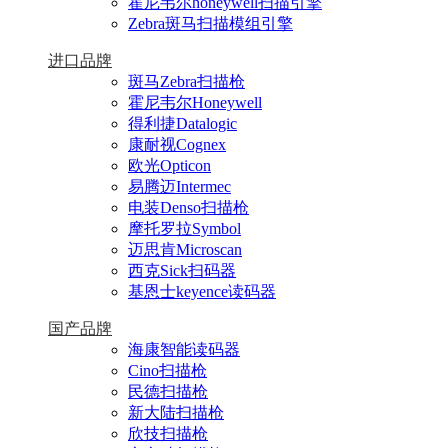
霍尼韦尔honeywell扫描引擎
Zebra斑马扫描模组引擎
进口品牌
斑马Zebra扫描枪
霍尼韦尔Honeywell
得利捷Datalogic
康耐视Cognex
欧光Opticon
易腾迈Intermec
电装Denso扫描枪
摩托罗拉Symbol
迈思肯Microscan
西克Sick扫码器
基恩士keyence读码器
国产品牌
海康智能读码器
Cino扫描枪
民德扫描枪
新大陆扫描枪
欣技扫描枪