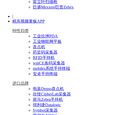
富立叶扫描枪
巨盛Mexxen|巨普Zebex
|
精东视频黄板APP
特性归类
工业抗摔PDA
工业物联网平板
盘点机
药监码采集器
RFID手持机
winCE条码采集器
mobiles系统手持终端
安卓手持终端
进口品牌
电装Denso盘点机
欣技CipherLab采集器
斑马Zebra手持机
得利捷Datalogic
Symbol采集器