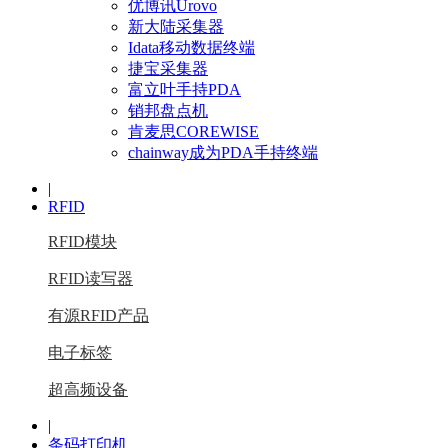
优博讯Urovo
新大陆采集器
Idata移动数据终端
捷宝采集器
富立叶手持PDA
销邦盘点机
肯麦思COREWISE
chainway成为PDA手持终端
|
RFID
RFID模块
RFID读写器
有源RFID产品
电子标签
超高频设备
|
条码打印机