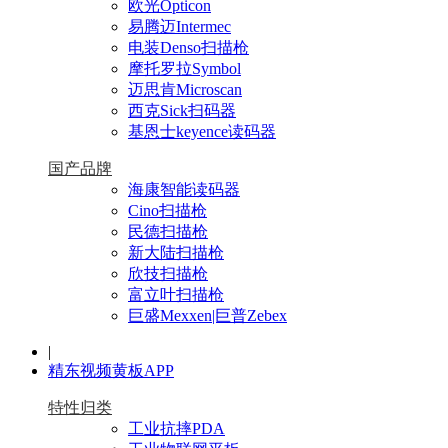
欧光Opticon
易腾迈Intermec
电装Denso扫描枪
摩托罗拉Symbol
迈思肯Microscan
西克Sick扫码器
基恩士keyence读码器
国产品牌
海康智能读码器
Cino扫描枪
民德扫描枪
新大陆扫描枪
欣技扫描枪
富立叶扫描枪
巨盛Mexxen|巨普Zebex
|
精东视频黄板APP
特性归类
工业抗摔PDA