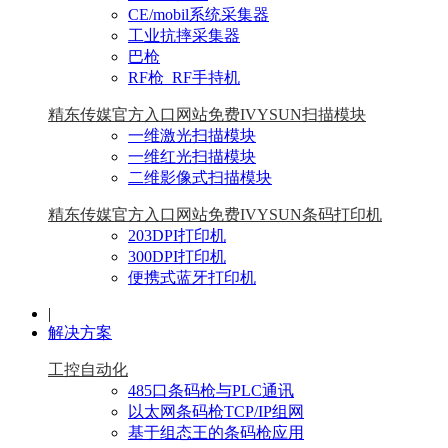
CE/mobil系统采集器
工业抗摔采集器
巴枪
RF枪_RF手持机
精东传媒官方入口网站免费IVYSUN扫描模块
一维激光扫描模块
一维红光扫描模块
二维影像式扫描模块
精东传媒官方入口网站免费IVYSUN条码打印机
203DPI打印机
300DPI打印机
便携式蓝牙打印机
|
解决方案
工控自动化
485口条码枪与PLC通讯
以太网条码枪TCP/IP组网
基于组态王的条码枪应用