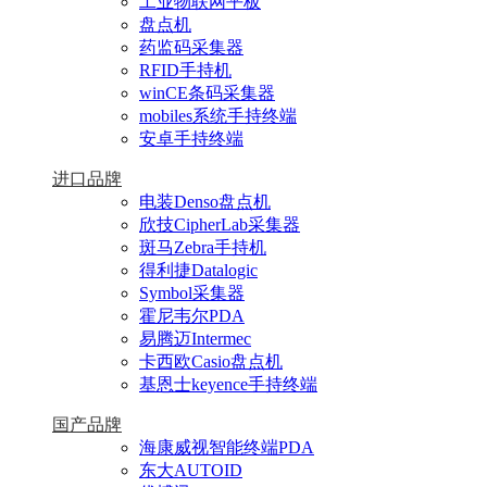
工业物联网平板
盘点机
药监码采集器
RFID手持机
winCE条码采集器
mobiles系统手持终端
安卓手持终端
进口品牌
电装Denso盘点机
欣技CipherLab采集器
斑马Zebra手持机
得利捷Datalogic
Symbol采集器
霍尼韦尔PDA
易腾迈Intermec
卡西欧Casio盘点机
基恩士keyence手持终端
国产品牌
海康威视智能终端PDA
东大AUTOID