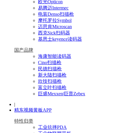
欧光Opticon
易腾迈Intermec
电装Denso扫描枪
摩托罗拉Symbol
迈思肯Microscan
西克Sick扫码器
基恩士keyence读码器
国产品牌
海康智能读码器
Cino扫描枪
民德扫描枪
新大陆扫描枪
欣技扫描枪
富立叶扫描枪
巨盛Mexxen|巨普Zebex
|
精东视频黄板APP
特性归类
工业抗摔PDA