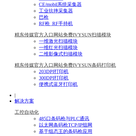
CE/mobil系统采集器
工业抗摔采集器
巴枪
RF枪_RF手持机
精东传媒官方入口网站免费IVYSUN扫描模块
一维激光扫描模块
一维红光扫描模块
二维影像式扫描模块
精东传媒官方入口网站免费IVYSUN条码打印机
203DPI打印机
300DPI打印机
便携式蓝牙打印机
|
解决方案
工控自动化
485口条码枪与PLC通讯
以太网条码枪TCP/IP组网
基于组态王的条码枪应用