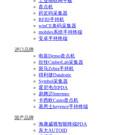
工业物联网平板
盘点机
药监码采集器
RFID手持机
winCE条码采集器
mobiles系统手持终端
安卓手持终端
进口品牌
电装Denso盘点机
欣技CipherLab采集器
斑马Zebra手持机
得利捷Datalogic
Symbol采集器
霍尼韦尔PDA
易腾迈Intermec
卡西欧Casio盘点机
基恩士keyence手持终端
国产品牌
海康威视智能终端PDA
东大AUTOID