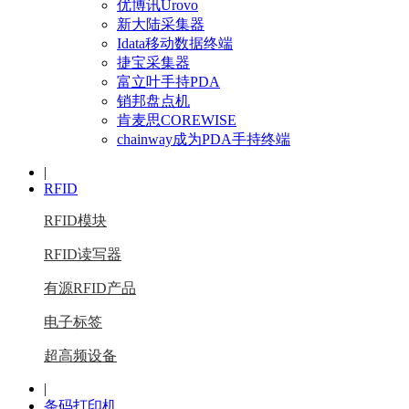
优博讯Urovo
新大陆采集器
Idata移动数据终端
捷宝采集器
富立叶手持PDA
销邦盘点机
肯麦思COREWISE
chainway成为PDA手持终端
|
RFID
RFID模块
RFID读写器
有源RFID产品
电子标签
超高频设备
|
条码打印机