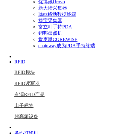
优博讯Urovo
新大陆采集器
Idata移动数据终端
捷宝采集器
富立叶手持PDA
销邦盘点机
肯麦思COREWISE
chainway成为PDA手持终端
|
RFID
RFID模块
RFID读写器
有源RFID产品
电子标签
超高频设备
|
条码打印机