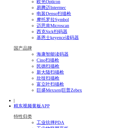
欧光Opticon
易腾迈Intermec
电装Denso扫描枪
摩托罗拉Symbol
迈思肯Microscan
西克Sick扫码器
基恩士keyence读码器
国产品牌
海康智能读码器
Cino扫描枪
民德扫描枪
新大陆扫描枪
欣技扫描枪
富立叶扫描枪
巨盛Mexxen|巨普Zebex
|
精东视频黄板APP
特性归类
工业抗摔PDA