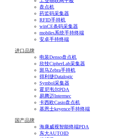
工业物联网平板
盘点机
药监码采集器
RFID手持机
winCE条码采集器
mobiles系统手持终端
安卓手持终端
进口品牌
电装Denso盘点机
欣技CipherLab采集器
斑马Zebra手持机
得利捷Datalogic
Symbol采集器
霍尼韦尔PDA
易腾迈Intermec
卡西欧Casio盘点机
基恩士keyence手持终端
国产品牌
海康威视智能终端PDA
东大AUTOID