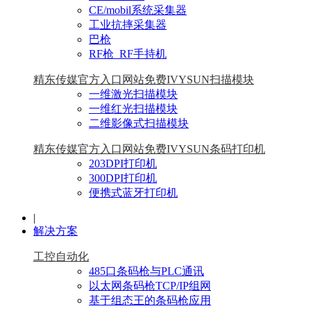
CE/mobil系统采集器
工业抗摔采集器
巴枪
RF枪_RF手持机
精东传媒官方入口网站免费IVYSUN扫描模块
一维激光扫描模块
一维红光扫描模块
二维影像式扫描模块
精东传媒官方入口网站免费IVYSUN条码打印机
203DPI打印机
300DPI打印机
便携式蓝牙打印机
|
解决方案
工控自动化
485口条码枪与PLC通讯
以太网条码枪TCP/IP组网
基于组态王的条码枪应用