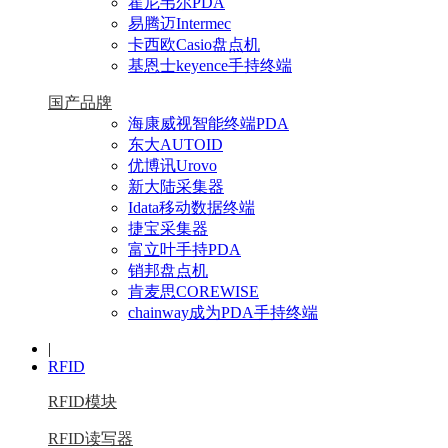
霍尼韦尔PDA
易腾迈Intermec
卡西欧Casio盘点机
基恩士keyence手持终端
国产品牌
海康威视智能终端PDA
东大AUTOID
优博讯Urovo
新大陆采集器
Idata移动数据终端
捷宝采集器
富立叶手持PDA
销邦盘点机
肯麦思COREWISE
chainway成为PDA手持终端
|
RFID
RFID模块
RFID读写器