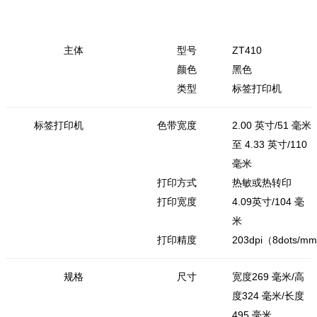
主体
型号
ZT410
颜色
黑色
类型
标签打印机
标签打印机
色带宽度
2.00 英寸/51 毫米
至 4.33 英寸/110
毫米
打印方式
热敏或热转印
打印宽度
4.09英寸/104 毫
米
打印精度
203dpi（8dots/m
规格
尺寸
宽度269 毫米/高
度324 毫米/长度
495 毫米