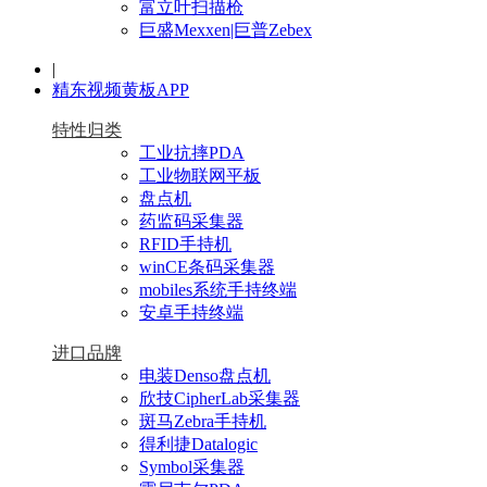
富立叶扫描枪
巨盛Mexxen|巨普Zebex
|
精东视频黄板APP
特性归类
工业抗摔PDA
工业物联网平板
盘点机
药监码采集器
RFID手持机
winCE条码采集器
mobiles系统手持终端
安卓手持终端
进口品牌
电装Denso盘点机
欣技CipherLab采集器
斑马Zebra手持机
得利捷Datalogic
Symbol采集器