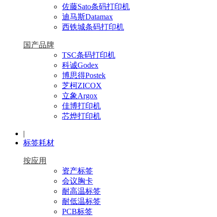
佐藤Sato条码打印机
迪马斯Datamax
西铁城条码打印机
国产品牌
TSC条码打印机
科诚Godex
博思得Postek
芝柯ZICOX
立象Argox
佳博打印机
芯烨打印机
|
标签耗材
按应用
资产标签
会议胸卡
耐高温标签
耐低温标签
PCB标签