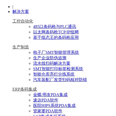
|
解决方案
工控自动化
485口条码枪与PLC通讯
以太网条码枪TCP/IP组网
基于组态王的条码枪应用
生产制造
电子厂SMT智能管理系统
生产企业防伪追溯
流水线扫码解决方案
SMT智能打印标签检测系统
智能仓库亮灯分拣系统
汽车装配厂发货扫码核对防错
ERP条码集成
金蝶/用友PDA集成
速达PDA软件
医院HIPS系统PDA集成
管家婆PDA软件