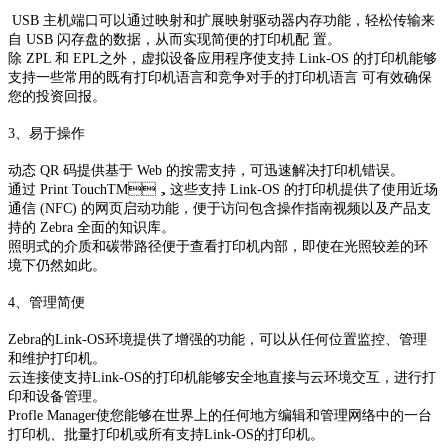
USB 主机端口可以通过映射和扩展映射驱动器内存功能，轻松传输来
自 USB 闪存盘的数据，从而实现简便的打印机配 置。
除 ZPL 和 EPL之外，虚拟设备应用程序使支持 Link-OS 的打印机能够
支持一些常用的既有打印机语言和竞争对手的打印机语言 可有效确保
您的投资回报。
3、易于操作
动态 QR 码提供基于 Web 的按需支持，可迅速解决打印机错误。
通过 Print TouchTM，这些支持 Link-OS 的打印机提供了使用近场
通信 (NFC) 的网页启动功能，便于访问包含操作指南视频以及产品支
持的 Zebra 全面的知识库。
照明式的介质和碳带路径便于查看打印机内部，即使在光照较差的环
境下仍然如此。
4、管理简便
Zebra的Link-OS环境提供了增强的功能，可以从任何位置监控、管理
和维护打印机。
云连接使支持Link-OS的打印机能够安全地直接与云环境交互，进行打
印和设备管理。
Profle Manager使您能够在世界上的任何地方编辑和管理网络中的一台
打印机、批量打印机或所有支持Link-OS的打印机。