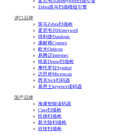
霍尼韦尔honeywell扫描引擎
Zebra斑马扫描模组引擎
进口品牌
斑马Zebra扫描枪
霍尼韦尔Honeywell
得利捷Datalogic
康耐视Cognex
欧光Opticon
易腾迈Intermec
电装Denso扫描枪
摩托罗拉Symbol
迈思肯Microscan
西克Sick扫码器
基恩士keyence读码器
国产品牌
海康智能读码器
Cino扫描枪
民德扫描枪
新大陆扫描枪
欣技扫描枪