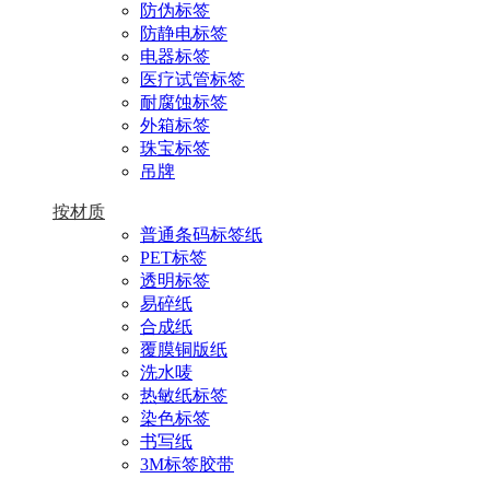
防伪标签
防静电标签
电器标签
医疗试管标签
耐腐蚀标签
外箱标签
珠宝标签
吊牌
按材质
普通条码标签纸
PET标签
透明标签
易碎纸
合成纸
覆膜铜版纸
洗水唛
热敏纸标签
染色标签
书写纸
3M标签胶带