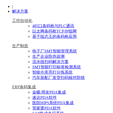
|
解决方案
工控自动化
485口条码枪与PLC通讯
以太网条码枪TCP/IP组网
基于组态王的条码枪应用
生产制造
电子厂SMT智能管理系统
生产企业防伪追溯
流水线扫码解决方案
SMT智能打印标签检测系统
智能仓库亮灯分拣系统
汽车装配厂发货扫码核对防错
ERP条码集成
金蝶/用友PDA集成
速达PDA软件
医院HIPS系统PDA集成
管家婆PDA软件