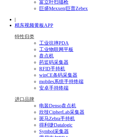
富立叶扫描枪
巨盛Mexxen|巨普Zebex
|
精东视频黄板APP
特性归类
工业抗摔PDA
工业物联网平板
盘点机
药监码采集器
RFID手持机
winCE条码采集器
mobiles系统手持终端
安卓手持终端
进口品牌
电装Denso盘点机
欣技CipherLab采集器
斑马Zebra手持机
得利捷Datalogic
Symbol采集器