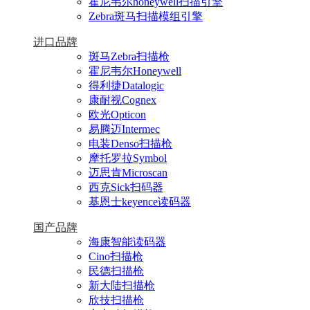
霍尼韦尔honeywell扫描引擎
Zebra斑马扫描模组引擎
进口品牌
斑马Zebra扫描枪
霍尼韦尔Honeywell
得利捷Datalogic
康耐视Cognex
欧光Opticon
易腾迈Intermec
电装Denso扫描枪
摩托罗拉Symbol
迈思肯Microscan
西克Sick扫码器
基恩士keyence读码器
国产品牌
海康智能读码器
Cino扫描枪
民德扫描枪
新大陆扫描枪
欣技扫描枪