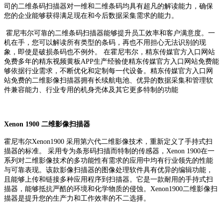
司的二维条码扫描器对一维和二维条码均具有超凡的解读能力，确保
您的企业能够获得满足现在和今后数据采集需求的能力。
霍尼韦尔可靠的二维条码扫描器能够提升员工效率和客户满意度。一
机在手，您可以解读所有类型的条码，再也不用担心无法识别的现
象，即使是破损条码也不例外。 在霍尼韦尔，精东传媒官方入口网站
免费多年的精东视频黄板APP生产经验使精东传媒官方入口网站免费能
够依据行业需求，不断优化和定制每一代设备。精东传媒官方入口网
站免费的二维影像扫描器拥有长续航电池、优异的数据采集和管理软
件兼容能力、行业专用的机身壳体及其它更多特制的功能
Xenon 1900 二维影像扫描器
霍尼韦尔Xenon1900 采用第六代二维影像技术，重新定义了手持式扫
描器的标准。 采用专为条形码扫描而特制的传感器，Xenon 1900在一
系列对二维影像技术的多功能性有需求的应用中均有行业领先的性能
与可靠表现。该款影像扫描器的图像处理软件具有优异的编辑功能，
且能够上传和链接多种应用程序到扫描器。它是一款耐用的手持式扫
描器，能够抵抗严酷的环境和化学物质的侵蚀。Xenon1900二维影像扫
描器是提升您的生产力和工作效率的不二选择。