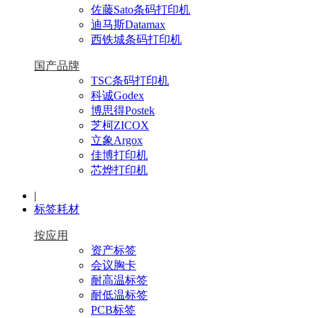
佐藤Sato条码打印机
迪马斯Datamax
西铁城条码打印机
国产品牌
TSC条码打印机
科诚Godex
博思得Postek
芝柯ZICOX
立象Argox
佳博打印机
芯烨打印机
|
标签耗材
按应用
资产标签
会议胸卡
耐高温标签
耐低温标签
PCB标签