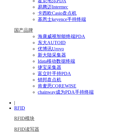
霍尼韦尔PDA
易腾迈Intermec
卡西欧Casio盘点机
基恩士keyence手持终端
国产品牌
海康威视智能终端PDA
东大AUTOID
优博讯Urovo
新大陆采集器
Idata移动数据终端
捷宝采集器
富立叶手持PDA
销邦盘点机
肯麦思COREWISE
chainway成为PDA手持终端
|
RFID
RFID模块
RFID读写器