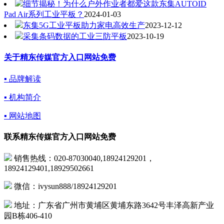
细节揭秘！为什么户外作业者都爱这款东集AUTOID
Pad Air系列工业平板？
2024-01-03
东集5G工业平板助力家电高效生产
2023-12-12
采集条码数据的工业三防平板
2023-10-19
关于精东传媒官方入口网站免费
▪ 品牌解读
▪ 机构简介
▪ 网站地图
联系精东传媒官方入口网站免费
销售热线：020-87030040,18924129201，
18924129401,18929502661
微信：ivysun888/18924129201
地址：广东省广州市黄埔区黄埔东路3642号丰泽高新产业
园B栋406-410