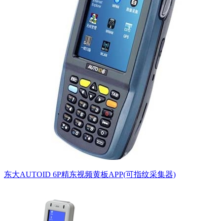
东大AUTOID 6P精东视频黄板APP(可指纹采集器)