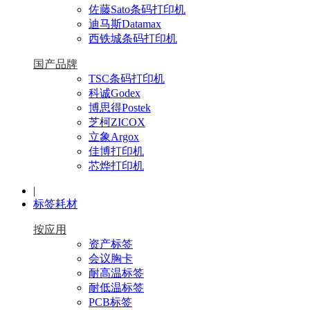
佐藤Sato条码打印机
迪马斯Datamax
西铁城条码打印机
国产品牌
TSC条码打印机
科诚Godex
博思得Postek
芝柯ZICOX
立象Argox
佳博打印机
芯烨打印机
|
标签耗材
按应用
资产标签
会议胸卡
耐高温标签
耐低温标签
PCB标签