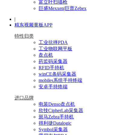
富立叶扫描枪
巨盛Mexxen|巨普Zebex
|
精东视频黄板APP
特性归类
工业抗摔PDA
工业物联网平板
盘点机
药监码采集器
RFID手持机
winCE条码采集器
mobiles系统手持终端
安卓手持终端
进口品牌
电装Denso盘点机
欣技CipherLab采集器
斑马Zebra手持机
得利捷Datalogic
Symbol采集器