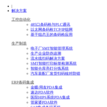
|
解决方案
工控自动化
485口条码枪与PLC通讯
以太网条码枪TCP/IP组网
基于组态王的条码枪应用
生产制造
电子厂SMT智能管理系统
生产企业防伪追溯
流水线扫码解决方案
SMT智能打印标签检测系统
智能仓库亮灯分拣系统
汽车装配厂发货扫码核对防错
ERP条码集成
金蝶/用友PDA集成
速达PDA软件
医院HIPS系统PDA集成
管家婆PDA软件