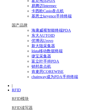
霍尼韦尔PDA
易腾迈Intermec
卡西欧Casio盘点机
基恩士keyence手持终端
国产品牌
海康威视智能终端PDA
东大AUTOID
优博讯Urovo
新大陆采集器
Idata移动数据终端
捷宝采集器
富立叶手持PDA
销邦盘点机
肯麦思COREWISE
chainway成为PDA手持终端
|
RFID
RFID模块
RFID读写器