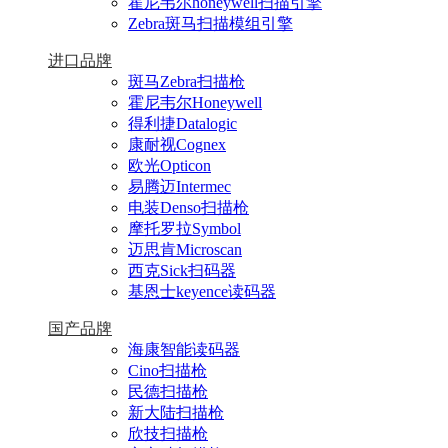
霍尼韦尔honeywell扫描引擎
Zebra斑马扫描模组引擎
进口品牌
斑马Zebra扫描枪
霍尼韦尔Honeywell
得利捷Datalogic
康耐视Cognex
欧光Opticon
易腾迈Intermec
电装Denso扫描枪
摩托罗拉Symbol
迈思肯Microscan
西克Sick扫码器
基恩士keyence读码器
国产品牌
海康智能读码器
Cino扫描枪
民德扫描枪
新大陆扫描枪
欣技扫描枪