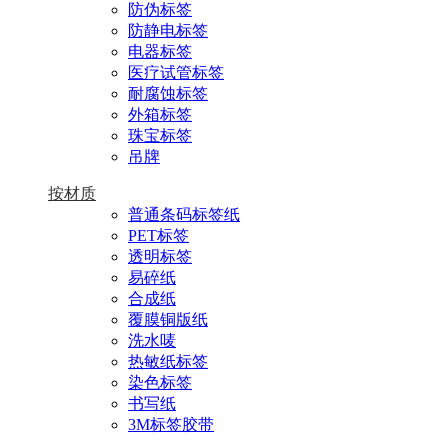
防伪标签
防静电标签
电器标签
医疗试管标签
耐腐蚀标签
外箱标签
珠宝标签
吊牌
按材质
普通条码标签纸
PET标签
透明标签
易碎纸
合成纸
覆膜铜版纸
洗水唛
热敏纸标签
染色标签
书写纸
3M标签胶带