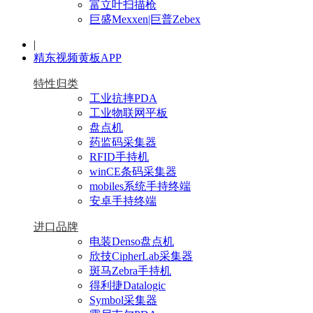
富立叶扫描枪
巨盛Mexxen|巨普Zebex
|
精东视频黄板APP
特性归类
工业抗摔PDA
工业物联网平板
盘点机
药监码采集器
RFID手持机
winCE条码采集器
mobiles系统手持终端
安卓手持终端
进口品牌
电装Denso盘点机
欣技CipherLab采集器
斑马Zebra手持机
得利捷Datalogic
Symbol采集器