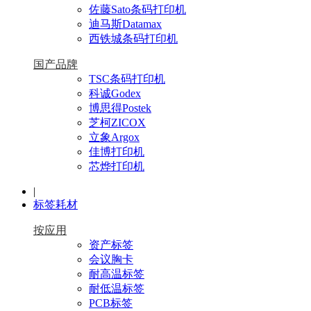
佐藤Sato条码打印机
迪马斯Datamax
西铁城条码打印机
国产品牌
TSC条码打印机
科诚Godex
博思得Postek
芝柯ZICOX
立象Argox
佳博打印机
芯烨打印机
|
标签耗材
按应用
资产标签
会议胸卡
耐高温标签
耐低温标签
PCB标签