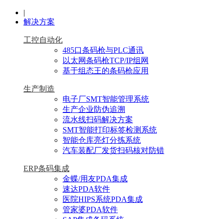
|
解决方案
工控自动化
485口条码枪与PLC通讯
以太网条码枪TCP/IP组网
基于组态王的条码枪应用
生产制造
电子厂SMT智能管理系统
生产企业防伪追溯
流水线扫码解决方案
SMT智能打印标签检测系统
智能仓库亮灯分拣系统
汽车装配厂发货扫码核对防错
ERP条码集成
金蝶/用友PDA集成
速达PDA软件
医院HIPS系统PDA集成
管家婆PDA软件