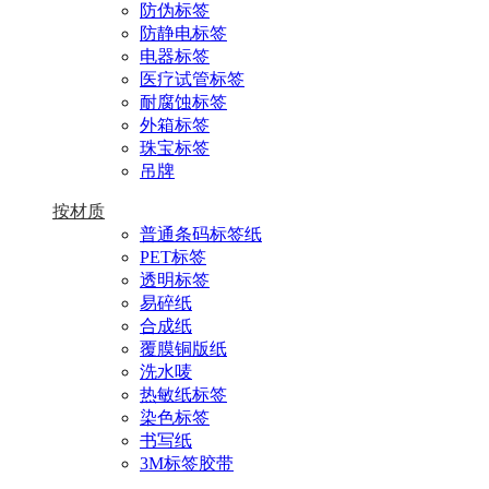
防伪标签
防静电标签
电器标签
医疗试管标签
耐腐蚀标签
外箱标签
珠宝标签
吊牌
按材质
普通条码标签纸
PET标签
透明标签
易碎纸
合成纸
覆膜铜版纸
洗水唛
热敏纸标签
染色标签
书写纸
3M标签胶带