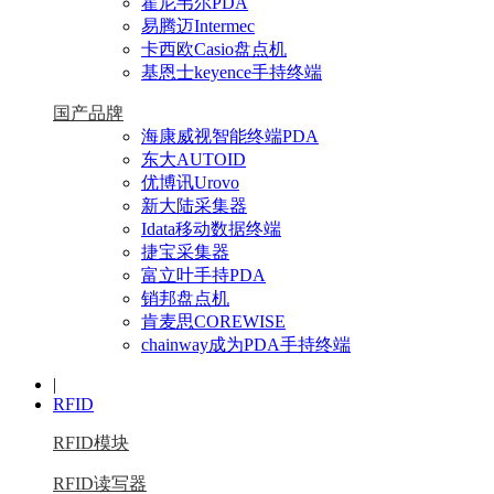
霍尼韦尔PDA
易腾迈Intermec
卡西欧Casio盘点机
基恩士keyence手持终端
国产品牌
海康威视智能终端PDA
东大AUTOID
优博讯Urovo
新大陆采集器
Idata移动数据终端
捷宝采集器
富立叶手持PDA
销邦盘点机
肯麦思COREWISE
chainway成为PDA手持终端
|
RFID
RFID模块
RFID读写器