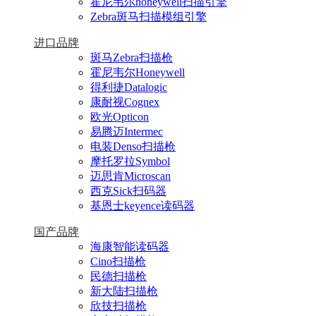
霍尼韦尔honeywell扫描引擎
Zebra斑马扫描模组引擎
进口品牌
斑马Zebra扫描枪
霍尼韦尔Honeywell
得利捷Datalogic
康耐视Cognex
欧光Opticon
易腾迈Intermec
电装Denso扫描枪
摩托罗拉Symbol
迈思肯Microscan
西克Sick扫码器
基恩士keyence读码器
国产品牌
海康智能读码器
Cino扫描枪
民德扫描枪
新大陆扫描枪
欣技扫描枪