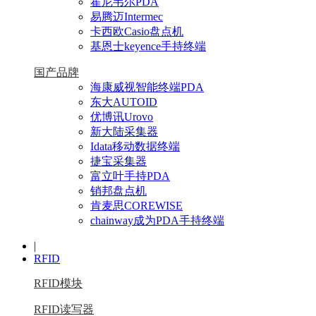
霍尼韦尔PDA
易腾迈Intermec
卡西欧Casio盘点机
基恩士keyence手持终端
国产品牌
海康威视智能终端PDA
东大AUTOID
优博讯Urovo
新大陆采集器
Idata移动数据终端
捷宝采集器
富立叶手持PDA
销邦盘点机
肯麦思COREWISE
chainway成为PDA手持终端
|
RFID
RFID模块
RFID读写器