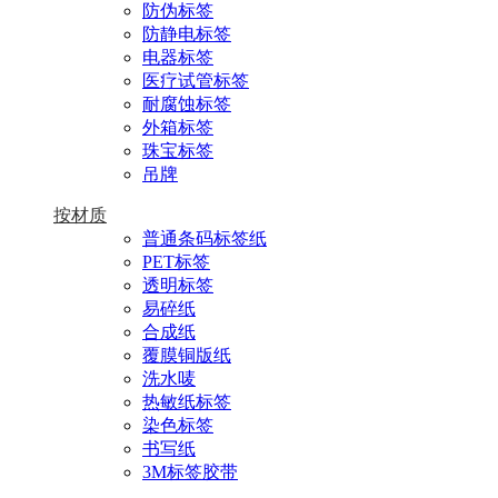
防伪标签
防静电标签
电器标签
医疗试管标签
耐腐蚀标签
外箱标签
珠宝标签
吊牌
按材质
普通条码标签纸
PET标签
透明标签
易碎纸
合成纸
覆膜铜版纸
洗水唛
热敏纸标签
染色标签
书写纸
3M标签胶带