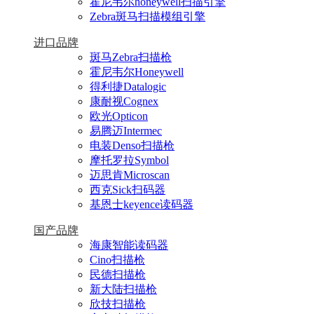
霍尼韦尔honeywell扫描引擎
Zebra斑马扫描模组引擎
进口品牌
斑马Zebra扫描枪
霍尼韦尔Honeywell
得利捷Datalogic
康耐视Cognex
欧光Opticon
易腾迈Intermec
电装Denso扫描枪
摩托罗拉Symbol
迈思肯Microscan
西克Sick扫码器
基恩士keyence读码器
国产品牌
海康智能读码器
Cino扫描枪
民德扫描枪
新大陆扫描枪
欣技扫描枪