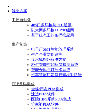
|
解决方案
工控自动化
485口条码枪与PLC通讯
以太网条码枪TCP/IP组网
基于组态王的条码枪应用
生产制造
电子厂SMT智能管理系统
生产企业防伪追溯
流水线扫码解决方案
SMT智能打印标签检测系统
智能仓库亮灯分拣系统
汽车装配厂发货扫码核对防错
ERP条码集成
金蝶/用友PDA集成
速达PDA软件
医院HIPS系统PDA集成
管家婆PDA软件