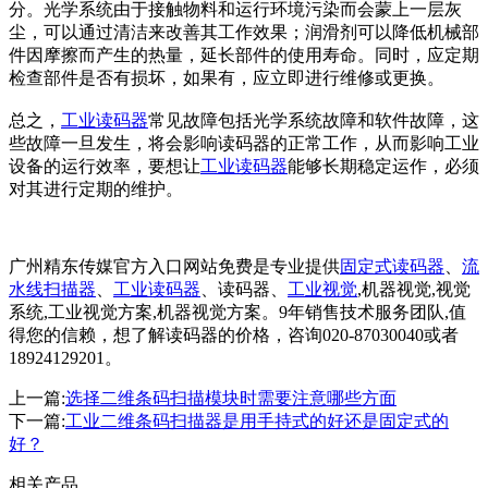
分。光学系统由于接触物料和运行环境污染而会蒙上一层灰
尘，可以通过清洁来改善其工作效果；润滑剂可以降低机械部
件因摩擦而产生的热量，延长部件的使用寿命。同时，应定期
检查部件是否有损坏，如果有，应立即进行维修或更换。
总之，
工业读码器
常见故障包括光学系统故障和软件故障，这
些故障一旦发生，将会影响读码器的正常工作，从而影响工业
设备的运行效率，要想让
工业读码器
能够长期稳定运作，必须
对其进行定期的维护。
广州精东传媒官方入口网站免费是专业提供
固定式读码器
、
流
水线扫描器
、
工业读码器
、读码器、
工业视觉
,机器视觉,视觉
系统,工业视觉方案,机器视觉方案。9年销售技术服务团队,值
得您的信赖，想了解读码器的价格，咨询020-87030040或者
18924129201。
上一篇:
选择二维条码扫描模块时需要注意哪些方面
下一篇:
工业二维条码扫描器是用手持式的好还是固定式的
好？
相关产品