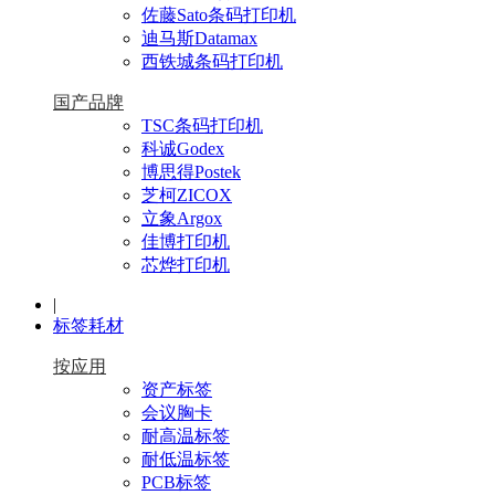
佐藤Sato条码打印机
迪马斯Datamax
西铁城条码打印机
国产品牌
TSC条码打印机
科诚Godex
博思得Postek
芝柯ZICOX
立象Argox
佳博打印机
芯烨打印机
|
标签耗材
按应用
资产标签
会议胸卡
耐高温标签
耐低温标签
PCB标签