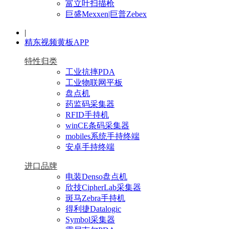
富立叶扫描枪
巨盛Mexxen|巨普Zebex
|
精东视频黄板APP
特性归类
工业抗摔PDA
工业物联网平板
盘点机
药监码采集器
RFID手持机
winCE条码采集器
mobiles系统手持终端
安卓手持终端
进口品牌
电装Denso盘点机
欣技CipherLab采集器
斑马Zebra手持机
得利捷Datalogic
Symbol采集器