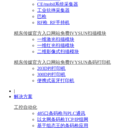
CE/mobil系统采集器
工业抗摔采集器
巴枪
RF枪_RF手持机
精东传媒官方入口网站免费IVYSUN扫描模块
一维激光扫描模块
一维红光扫描模块
二维影像式扫描模块
精东传媒官方入口网站免费IVYSUN条码打印机
203DPI打印机
300DPI打印机
便携式蓝牙打印机
|
解决方案
工控自动化
485口条码枪与PLC通讯
以太网条码枪TCP/IP组网
基于组态王的条码枪应用