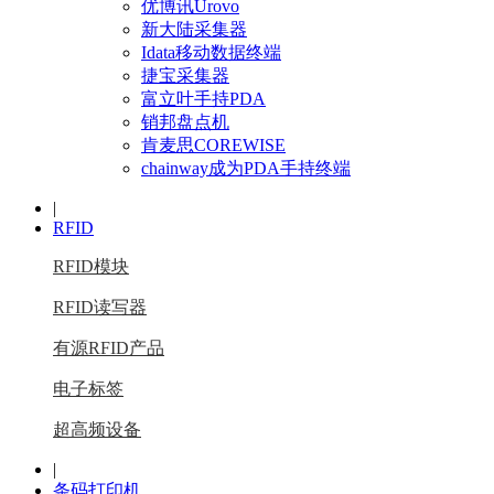
优博讯Urovo
新大陆采集器
Idata移动数据终端
捷宝采集器
富立叶手持PDA
销邦盘点机
肯麦思COREWISE
chainway成为PDA手持终端
|
RFID
RFID模块
RFID读写器
有源RFID产品
电子标签
超高频设备
|
条码打印机