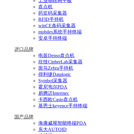
工业物联网平板
盘点机
药监码采集器
RFID手持机
winCE条码采集器
mobiles系统手持终端
安卓手持终端
进口品牌
电装Denso盘点机
欣技CipherLab采集器
斑马Zebra手持机
得利捷Datalogic
Symbol采集器
霍尼韦尔PDA
易腾迈Intermec
卡西欧Casio盘点机
基恩士keyence手持终端
国产品牌
海康威视智能终端PDA
东大AUTOID