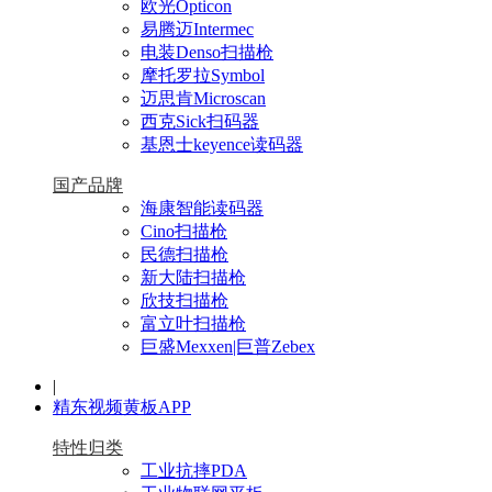
欧光Opticon
易腾迈Intermec
电装Denso扫描枪
摩托罗拉Symbol
迈思肯Microscan
西克Sick扫码器
基恩士keyence读码器
国产品牌
海康智能读码器
Cino扫描枪
民德扫描枪
新大陆扫描枪
欣技扫描枪
富立叶扫描枪
巨盛Mexxen|巨普Zebex
|
精东视频黄板APP
特性归类
工业抗摔PDA