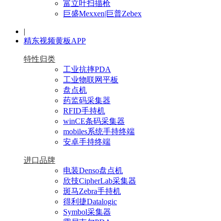
富立叶扫描枪
巨盛Mexxen|巨普Zebex
|
精东视频黄板APP
特性归类
工业抗摔PDA
工业物联网平板
盘点机
药监码采集器
RFID手持机
winCE条码采集器
mobiles系统手持终端
安卓手持终端
进口品牌
电装Denso盘点机
欣技CipherLab采集器
斑马Zebra手持机
得利捷Datalogic
Symbol采集器