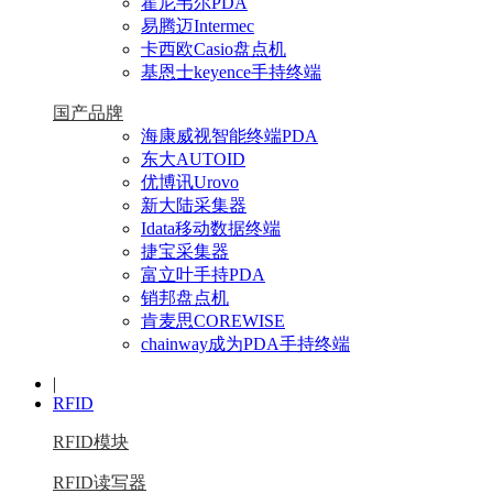
霍尼韦尔PDA
易腾迈Intermec
卡西欧Casio盘点机
基恩士keyence手持终端
国产品牌
海康威视智能终端PDA
东大AUTOID
优博讯Urovo
新大陆采集器
Idata移动数据终端
捷宝采集器
富立叶手持PDA
销邦盘点机
肯麦思COREWISE
chainway成为PDA手持终端
|
RFID
RFID模块
RFID读写器