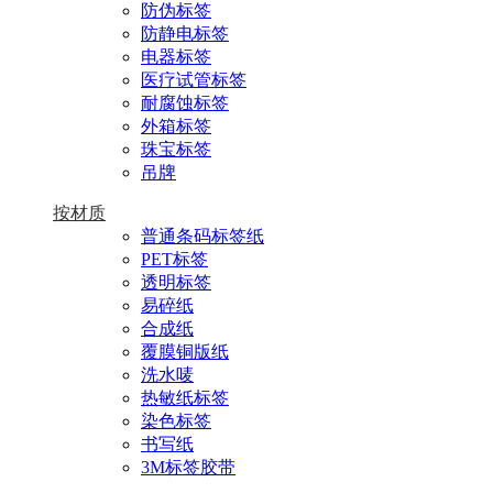
防伪标签
防静电标签
电器标签
医疗试管标签
耐腐蚀标签
外箱标签
珠宝标签
吊牌
按材质
普通条码标签纸
PET标签
透明标签
易碎纸
合成纸
覆膜铜版纸
洗水唛
热敏纸标签
染色标签
书写纸
3M标签胶带