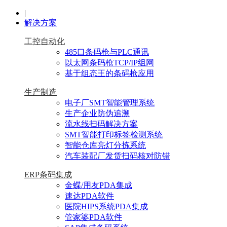
|
解决方案
工控自动化
485口条码枪与PLC通讯
以太网条码枪TCP/IP组网
基于组态王的条码枪应用
生产制造
电子厂SMT智能管理系统
生产企业防伪追溯
流水线扫码解决方案
SMT智能打印标签检测系统
智能仓库亮灯分拣系统
汽车装配厂发货扫码核对防错
ERP条码集成
金蝶/用友PDA集成
速达PDA软件
医院HIPS系统PDA集成
管家婆PDA软件