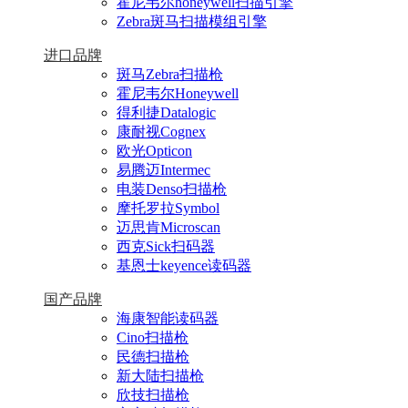
霍尼韦尔honeywell扫描引擎
Zebra斑马扫描模组引擎
进口品牌
斑马Zebra扫描枪
霍尼韦尔Honeywell
得利捷Datalogic
康耐视Cognex
欧光Opticon
易腾迈Intermec
电装Denso扫描枪
摩托罗拉Symbol
迈思肯Microscan
西克Sick扫码器
基恩士keyence读码器
国产品牌
海康智能读码器
Cino扫描枪
民德扫描枪
新大陆扫描枪
欣技扫描枪