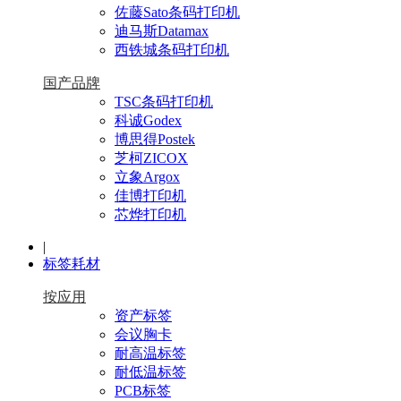
佐藤Sato条码打印机
迪马斯Datamax
西铁城条码打印机
国产品牌
TSC条码打印机
科诚Godex
博思得Postek
芝柯ZICOX
立象Argox
佳博打印机
芯烨打印机
|
标签耗材
按应用
资产标签
会议胸卡
耐高温标签
耐低温标签
PCB标签