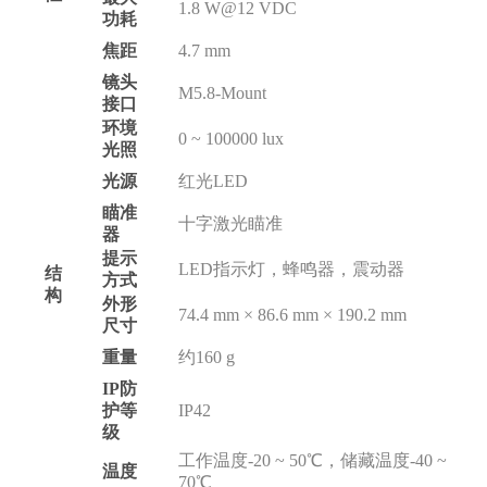
1.8 W@12 VDC
功耗
焦距
4.7 mm
镜头
M5.8-Mount
接口
环境
0 ~ 100000 lux
光照
光源
红光LED
瞄准
十字激光瞄准
器
提示
LED指示灯，蜂鸣器，震动器
结
方式
构
外形
74.4 mm × 86.6 mm × 190.2 mm
尺寸
重量
约160 g
IP防
护等
IP42
级
工作温度-20 ~ 50℃，储藏温度-40 ~
温度
70℃