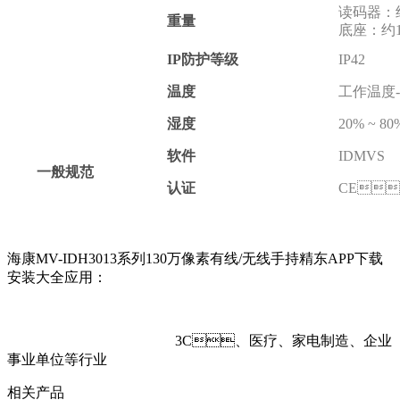
读码器：约
重量
底座：约
IP防护等级
IP42
温度
工作温度-20
湿度
20% ~ 
软件
IDMVS
一般规范
认证
CE
海康MV-IDH3013系列130万像素有线/无线手持精东APP下载
安装大全应用：
3C、医疗、家电制造、企业
事业单位等行业
相关产品