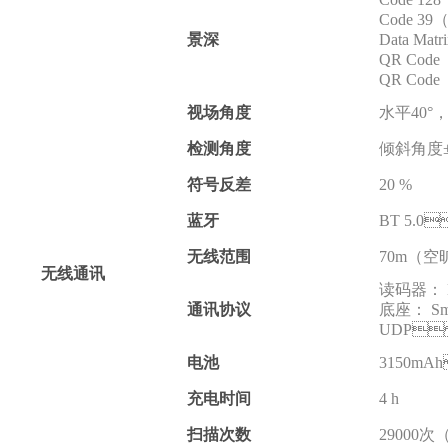
Code 39（5
景深
Data Matr
QR Code（
QR Code（
视场角度
水平40°
检测角度
倾斜角度±6
符号反差
20 %
蓝牙
BT 5.0
无线范围
70m（空
无线通讯
读码器： B
通讯协议
底座
UDP
电池
3150m
充电时间
4 h
扫描次数
29000