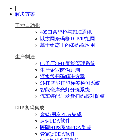
|
解决方案
工控自动化
485口条码枪与PLC通讯
以太网条码枪TCP/IP组网
基于组态王的条码枪应用
生产制造
电子厂SMT智能管理系统
生产企业防伪追溯
流水线扫码解决方案
SMT智能打印标签检测系统
智能仓库亮灯分拣系统
汽车装配厂发货扫码核对防错
ERP条码集成
金蝶/用友PDA集成
速达PDA软件
医院HIPS系统PDA集成
管家婆PDA软件