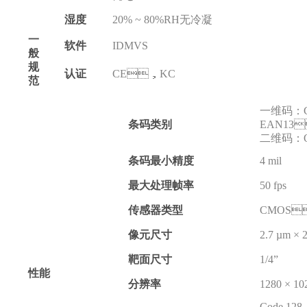
湿度
20% ~ 80%RH无冷凝
一
软件
IDMVS
般
规
认证
CE，KC
范
一维码
条码类别
EAN13
二维码：
条码最小精度
4 mil
最大处理帧率
50 fps
传感器类型
CMOS
像元尺寸
2.7 µm × 
靶面尺寸
1/4”
性能
分辨率
1280 × 10
Code 128（