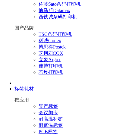
佐藤Sato条码打印机
迪马斯Datamax
西铁城条码打印机
国产品牌
TSC条码打印机
科诚Godex
博思得Postek
芝柯ZICOX
立象Argox
佳博打印机
芯烨打印机
|
标签耗材
按应用
资产标签
会议胸卡
耐高温标签
耐低温标签
PCB标签