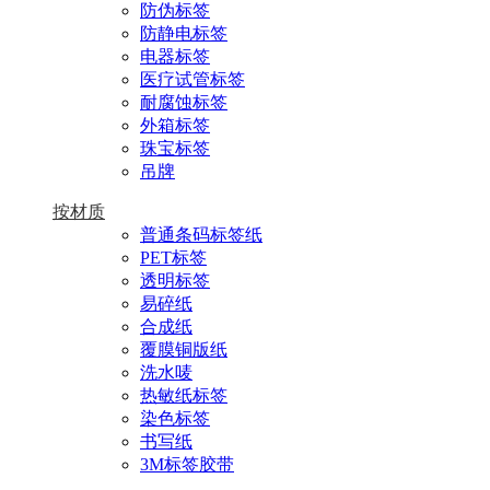
防伪标签
防静电标签
电器标签
医疗试管标签
耐腐蚀标签
外箱标签
珠宝标签
吊牌
按材质
普通条码标签纸
PET标签
透明标签
易碎纸
合成纸
覆膜铜版纸
洗水唛
热敏纸标签
染色标签
书写纸
3M标签胶带