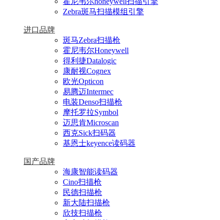
霍尼韦尔honeywell扫描引擎
Zebra斑马扫描模组引擎
进口品牌
斑马Zebra扫描枪
霍尼韦尔Honeywell
得利捷Datalogic
康耐视Cognex
欧光Opticon
易腾迈Intermec
电装Denso扫描枪
摩托罗拉Symbol
迈思肯Microscan
西克Sick扫码器
基恩士keyence读码器
国产品牌
海康智能读码器
Cino扫描枪
民德扫描枪
新大陆扫描枪
欣技扫描枪