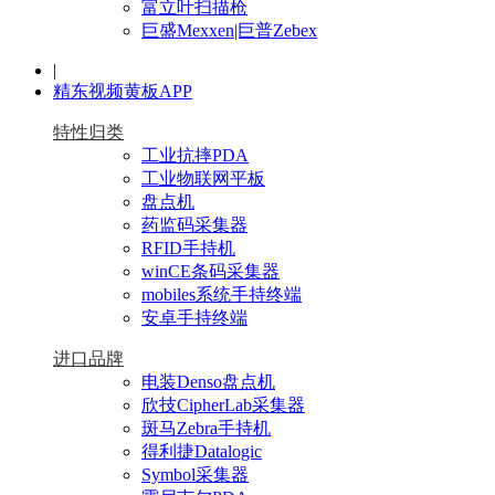
富立叶扫描枪
巨盛Mexxen|巨普Zebex
|
精东视频黄板APP
特性归类
工业抗摔PDA
工业物联网平板
盘点机
药监码采集器
RFID手持机
winCE条码采集器
mobiles系统手持终端
安卓手持终端
进口品牌
电装Denso盘点机
欣技CipherLab采集器
斑马Zebra手持机
得利捷Datalogic
Symbol采集器