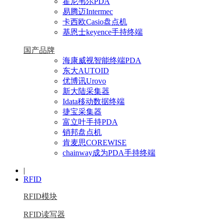
霍尼韦尔PDA
易腾迈Intermec
卡西欧Casio盘点机
基恩士keyence手持终端
国产品牌
海康威视智能终端PDA
东大AUTOID
优博讯Urovo
新大陆采集器
Idata移动数据终端
捷宝采集器
富立叶手持PDA
销邦盘点机
肯麦思COREWISE
chainway成为PDA手持终端
|
RFID
RFID模块
RFID读写器