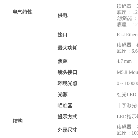
读码器
电气特性
底座： 1
供电
;读码器
底座： 1
接口
Fast Ethe
读码器：
最大功耗
底座：6.
焦距
4.7 mm
镜头接口
M5.8-Mou
环境光照
0 ~ 10000
光源
红光LED
瞄准器
十字激光
提示方式
LED指示灯
结构
读码器：74
外形尺寸
底座：10